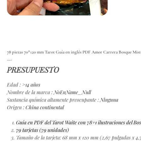
78 piezas 70*120 mm Tarot Guía en inglés PDF Amor Carrera Bosque Mist
Precio
10,00 €
PRESUPUESTO
Edad
:
>14 años
Nombre de la marca
:
NoEnName_Null
Sustancia química altamente preocupante
:
Ninguna
Origen
:
China continental
Guía en PDF del Tarot Waite con 78+1 ilustraciones del Bo
79 tarjetas (79 unidades)
Tamaño de la tarjeta: 68 mm x 120 mm (2,67 pulgadas x 4,