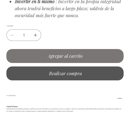
Invertir en ti mismo
: Invertir en tu propia integridad
ahora tendrá beneficios a largo plazo; saldrás de la
oscuridad más fuerte que nunca.
Cantidad
Agregar al carrito
Realizar compra
10 videoclases
Después del pago:
Inmediatamente después del pago, recibirás un correo electrónico con un enlace al curso completo. Todos los materiales están disponibles en formato de grabación: puedes ver
los vídeos a tu propio ritmo, cuando quieras y desde cualquier dispositivo. Tendrás acceso ilimitado.