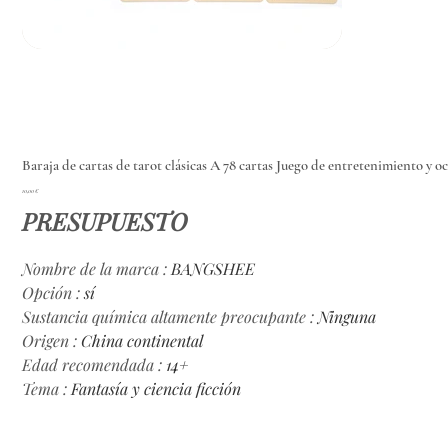
Baraja de cartas de tarot clásicas A 78 cartas Juego de entretenimiento y o
Precio
10,00 €
PRESUPUESTO
Nombre de la marca
:
BANGSHEE
Opción
:
sí
Sustancia química altamente preocupante
:
Ninguna
Origen
:
China continental
Edad recomendada
:
14+
Tema
:
Fantasía y ciencia ficción