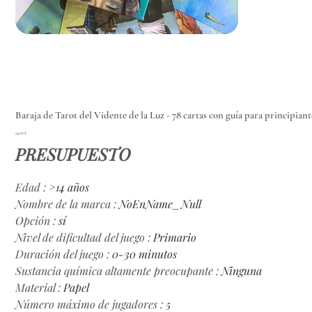
Baraja de Tarot del Vidente de la Luz - 78 cartas con guía para principiante
Precio
14,00 €
PRESUPUESTO
Edad
:
>14 años
Nombre de la marca
:
NoEnName_Null
Opción
:
sí
Nivel de dificultad del juego
:
Primario
Duración del juego
:
0-30 minutos
Sustancia química altamente preocupante
:
Ninguna
Material
:
Papel
Número máximo de jugadores
:
5