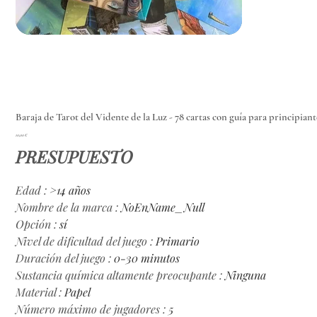
Baraja de Tarot del Vidente de la Luz - 78 cartas con guía para principiante
Precio
10,00 €
PRESUPUESTO
Edad
:
>14 años
Nombre de la marca
:
NoEnName_Null
Opción
:
sí
Nivel de dificultad del juego
:
Primario
Duración del juego
:
0-30 minutos
Sustancia química altamente preocupante
:
Ninguna
Material
:
Papel
Número máximo de jugadores
:
5