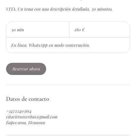
VITA. Un tema con una descripción detallada, 30 minutos.
180
euros
30 min
3
180 €
0
En línea. WhatsApp en modo conversación.
m
i
n
Reservar ahora
Datos de contacto
+34722403614
vitavirtusveritas@gmail.com
Барселона, Испания