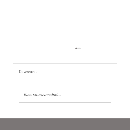
Комментарии
Ваш комментарий...
Значение Vita Virtus Veritas: глубокий смысл и
практическое применение