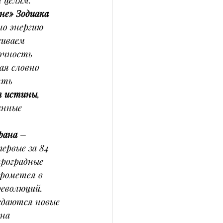
 целям. 
не» Зодиака 
но энергию 
иваем 
очность 
ая словно 
ять 
т истины
, 
инные 
рана
 – 
ервые за 84 
троградные 
рометея в 
еволюций. 
ждаются новые 
на 