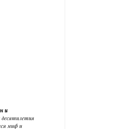
н и 
а десятилетия 
ся миф и 