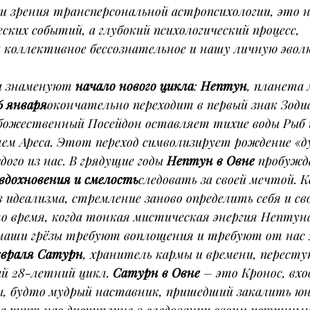
и зрения трансперсональной астропсихологии, это н
ских событий, а глубокий психологический процесс, 
 коллективное бессознательное и нашу личную эвол
а знаменуют 
начало нового цикла
: 
Нептун
, планета
6 января
окончательно переходит в первый знак Зоди
 божественный Посейдон оставляет тихие воды Рыб 
ем Ареса. Этот переход символизирует рождение «ду
ого из нас. В грядущие годы 
Нептун в Овне
 пробужд
дохновения и смелость
следовать за своей мечтой. 
идеализма, стремление заново определить себя и сво
то время, когда тонкая мистическая энергия Нептун
наши грёзы требуют воплощения и требуют от нас 
евраля
Сатурн
, хранитель кармы и времени, пересту
й 28-летний цикл. 
Сатурн в Овне
 – это Кронос, вхо
ы, будто мудрый наставник, пришедший закалить юног