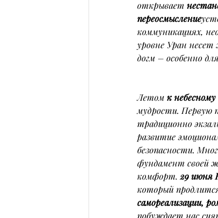
открывает 
нестан
переосмысление
уст
коммуникациях, не
уровне Уран несет 
догм – особенно д
Летом 
к небесному
мудрости. Первую п
традиционно экзал
развитие эмоциона
безопасности. Мног
фундамент своей ж
комфорт. 
29 июня 
который продлится 
самореализации, р
побуждает нас сия