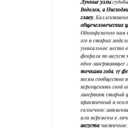
Лунные узлы
 судьб
Водолея, а Нисходя
главу
. Коллективно
общечеловеческих 
Одновременно нам 
эго и старых модел
уникальное место в
февраля по август 
одно завершающее 
точками года
. 
17 ф
темы сообщества и
переоценить свой в
завершит старый ци
практичный и осозн
солнечное затмени
или перемены в лич
августа
 частичное 