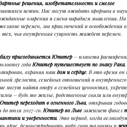
дартные решения, изобретательность и смелое 
оявшихся истин. Нас могут ожидать прорывы в наук
ожиданные озарения и смена парадигм мышления. На
желание перемен, зов приключений и освобождения 
ля тех, чья внутренняя сущность жаждет перемен.
 балу присоединяется Юпитер
 – планета расширения
оловину года 
Юпитер путешествует по знаку Рака
,
ьтирован, охраняя наш 
дом и сердце
. В это время он
льной зрелости, семейных отношений и внутреннего
ие могут найти опору в семейных ценностях, укрепи
изни – будь то жилье, родственные связи или внут
Юпитер переходит в огненного Льва
, открывая годов
до июля 2027-го. 
Юпитер во Льве
 зажигает факел 
т
омантики и уверенности
. Это период, когда великоду
ть ярче, демонстрировать миру свои таланты и 
жит