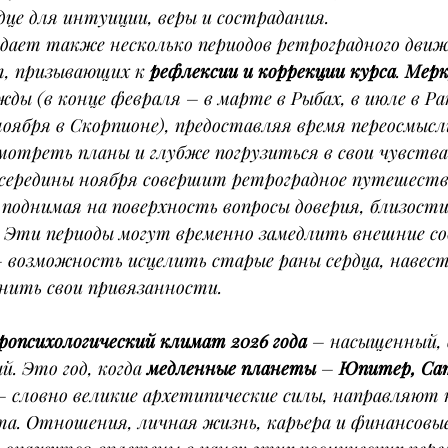
це для интуиции, веры и сострадания.
идает также несколько периодов ретроградного дви
, призывающих к 
рефлексии и коррекции курса
. 
Мерк
ы (в конце февраля – в марте в Рыбах, в июле в Рак
оября в Скорпионе), предоставляя время переосмысл
отреть планы и глубже погрузиться в свои чувства.
 середины ноября совершит ретроградное путешеств
 поднимая на поверхность вопросы доверия, близости
. Эти периоды могут временно замедлить внешние со
 возможность исцелить старые раны сердца, навест
енить свои привязанности.
ропсихологический климат 2026 года
 – насыщенный,
. Это год, когда 
медленные планеты
 – 
Юпитер, Сат
– словно великие архетипические силы, направляют 
та. Отношения, личная жизнь, карьера и финансовы