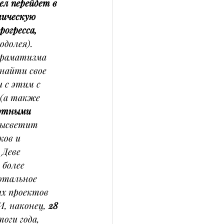
ел перейдет в 
мическую 
рогресса, 
одолея). 
драматизма 
найти свое 
 с этим с 
 (а также 
отными 
высветит 
ов и 
 Деве 
более 
отальное 
х проектов 
, наконец, 
28 
оги года, 