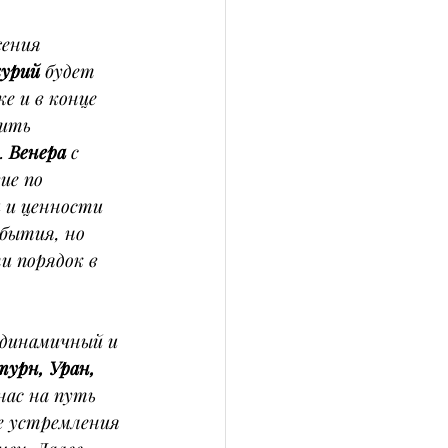
жения 
урий
 будет 
е и в конце 
ить 
 
Венера
 с 
ие по 
 и ценности 
бытия, но 
и порядок в 
 динамичный и 
урн, Уран, 
нас на путь 
е устремления 