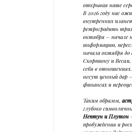
открывая наше серд
В 2026 году нас ож
внутренних планет
ретроградить трижд
октября – начале н
информацию, пересм
начала октября до
Скорпиону и Весам,
себя в отношениях
несут ценный дар –
финансах и переоц
Таким образом, 
аст
глубоко символичный
Нептун и Плутон
 
пробуждения и рос