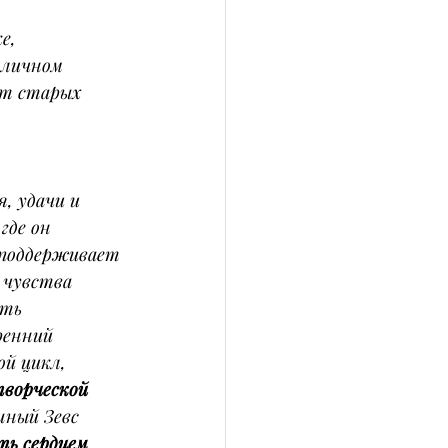
е, 
 личном 
от старых 
, удачи и 
 где он 
 поддерживает 
 чувства 
ть 
ренний 
ой цикл, 
ворческой 
шный Зевс 
ь сердцем 