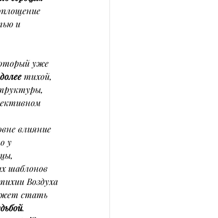
оплощение 
тью и 
который уже 
долее
 тихой, 
труктуры, 
ллективном 
овне влияние 
о у 
цы, 
х шаблонов 
тихии Воздуха 
может стать 
удьбой
.