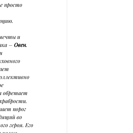
е просто 
юцию.
 мечты и 
ака – 
Овен
. 
и 
ховного 
ает 
Коллективно 
е 
а обретает 
храбрости.
пает порог 
дящий во 
о героя. Его 