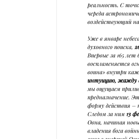
реальность. С точк
череда астрономиче
воздействующий на
Уже в январе небес
духовного поиска, 
2
Впервые за 165 лет
воспламеняется огн
воина» внутри кажд
интуицию, жажду в
мы ощущаем прилив 
предназначение. Э
форму действия – 
Следом за ним 
13 ф
Овна, начиная новы
владения бога войн