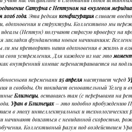
на учит нас дисциплине в следовании своим истинным
оединение Сатурна с Нептуном на «нулевом меридиа
я 2026 года
. Эта редкая 
конфигурация
 сливает воеди
и, вдохновения и структуры. Коллективно мы переж
а идеалы (Нептун) получают строгую проверку на пр
мя закладки фундамента новым начинаниям: Вселенн
ы ли мы претворить наши вдохновения в жизнь и вз
 свои устремления. Для каждого из нас это 
момен
 как внутренний компас перенастраивается на подл
ьбоносными переменами 
25 апреля
 наступает черед 
У
я и свободы. Он покидает основательный Телец и вп
ушные 
Близнецы
, оставаясь там (с перерывами на ре
ода. 
Уран в Близнецах
 – это подобно пробуждению П
паем в эпоху интеллектуальных и технологических р
 начинают двигаться с невиданной скоростью, ро
обучения. Коллективный разум под воздействием Ура