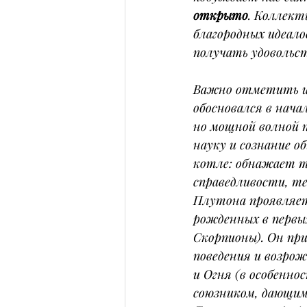
открыто
. Коллект
благородных идеало
получать удовольс
Важно отметить и 
обосновался в начал
но мощной волной 
науку и сознание о
котле: обнажает т
справедливости, те
Плутона проявляет
рожденных в первых
Скорпионы). Он пр
поведения и возрож
и Огня (в особенно
союзником, дающим