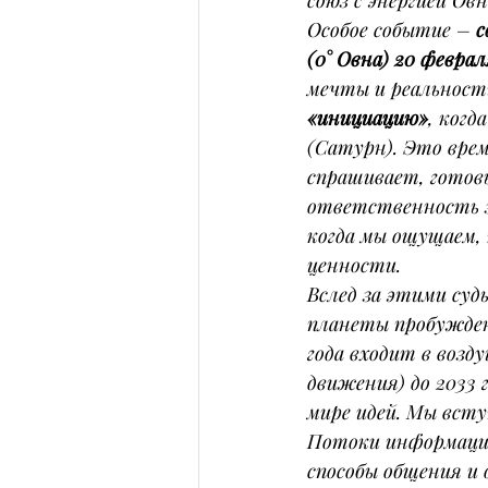
союз с энергией Ов
Особое событие – 
с
(0° Овна) 20 феврал
мечты и реальност
«инициацию»
, когд
(Сатурн). Это вре
спрашивает, готов
ответственность за
когда мы ощущаем,
ценности.
Вслед за этими суд
планеты пробуждени
года входит в возд
движения) до 2033 г
мире идей. Мы всту
Потоки информации
способы общения и 