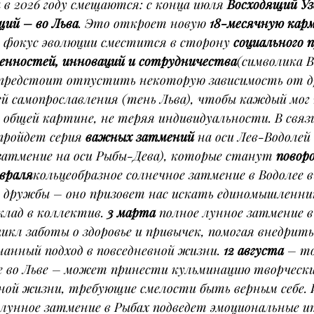
ы в 2026 году смещаются: с конца июля 
Восходящий Уз
щий – во Льва
. Это откроет новую 
18-месячную кар
 фокус эволюции сместится в сторону 
социального п
ценностей, инноваций и сотрудничества
(символика В
предстоит отпустить некоторую зависимость от 
ей самопрославления (тень Льва), чтобы каждый мог 
 общей картине, не теряя индивидуальности. В связи
пройдет серия 
важных затмений
 на оси Лев-Водолей
затмение на оси Рыбы-Дева), которые станут 
повор
евраля
кольцеобразное солнечное затмение в Водолее 
 дружбы – оно призовет нас искать единомышленник
клад в коллектив. 
3 марта
 полное лунное затмение в
кл заботы о здоровье и привычек, помогая внедрить 
анный подход в повседневной жизни. 
12 августа
 – т
е во Льве – может принести кульминацию творчески
ной жизни, требующие смелости быть верным себе. И
лунное затмение в Рыбах подведет эмоциональные ит