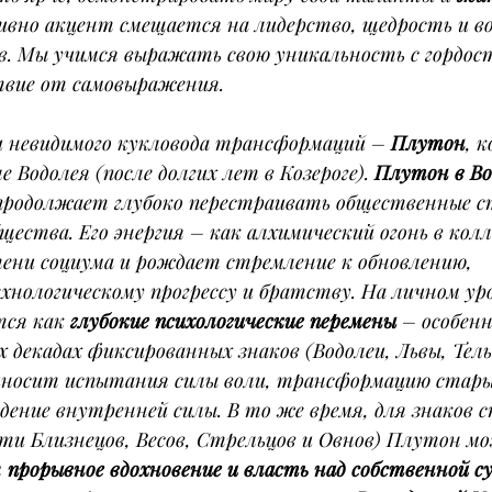
ивно акцент смещается на лидерство, щедрость и в
в. Мы учимся выражать свою уникальность с гордос
твие от самовыражения.
невидимого кукловода трансформаций – 
Плутон
, 
е Водолея (после долгих лет в Козероге). 
Плутон в Во
продолжает глубоко перестраивать общественные с
бщества. Его энергия – как алхимический огонь в ко
ени социума и рождает стремление к обновлению, 
хнологическому прогрессу и братству. На личном ур
ся как 
глубокие психологические перемены
 – особенн
 декадах фиксированных знаков (Водолеи, Львы, Тель
иносит испытания силы воли, трансформацию стары
дение внутренней силы. В то же время, для знаков с
сти Близнецов, Весов, Стрельцов и Овнов) Плутон 
 
прорывное вдохновение и власть над собственной с