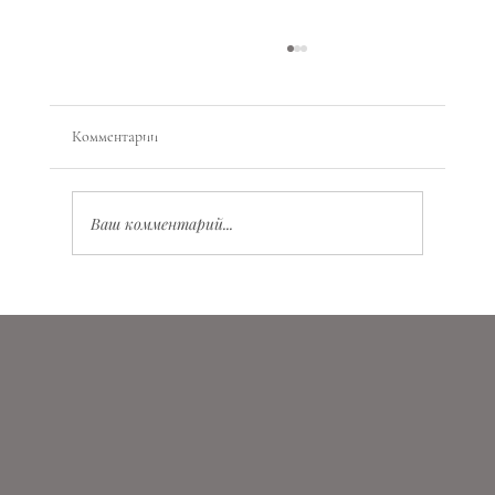
Комментарии
Ваш комментарий...
Значение Vita Virtus Veritas: глубокий смысл и
практическое применение