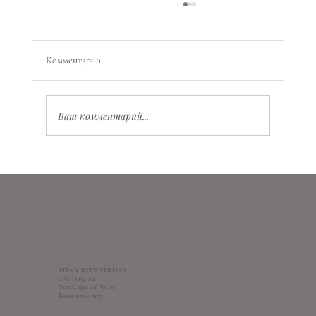
Комментарии
Ваш комментарий...
Планетарная магия: как работать с энергиями
планет, состояниями и ритмами жизни
VITA VIRTUS VERITAS
c/Villa 152-1-2
Sant Cugat del Valles,
Barcelona 08173