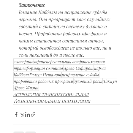
Заключение
Влияние Каббалы на исправление судьбы 
огромно. Она превращает хаос случайных 
событий в стройную систему духовного 
роста. Проработка родовых программ и 
кармы становится священным актом, 
который освобождает не только вас, но и 
семь поколений до и после вас.
эзотерика
трансперсональная астропсихология
трансформация сознания
Древо Сефирот
карма
Каббала
Гилгул Нешамот
исправление судьбы
проработка родовых программ
духовный рост
Тиккун
Древо Жизни
АСТРОЛОГИЯ ТРАНСПЕРСОНАЛЬНАЯ
ТРАНСПЕРСОНАЛЬНАЯ ПСИХОЛОГИЯ