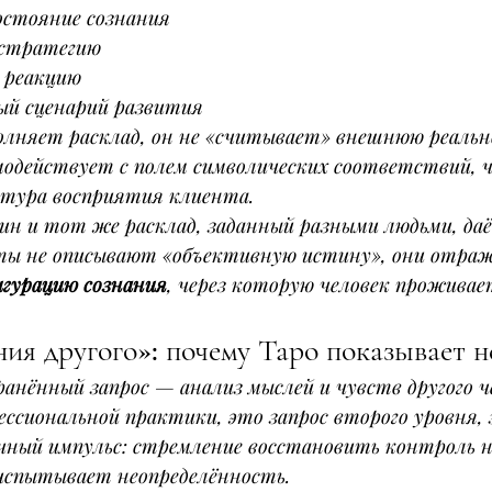
остояние сознания
 стратегию
 реакцию
ый сценарий развития
олняет расклад, он не «считывает» внешнюю реальн
модействует с полем символических соответствий, ч
тура восприятия клиента.
ин и тот же расклад, заданный разными людьми, даё
ты не описывают «объективную истину», они отра
гурацию сознания
, через которую человек прожива
я другого»: почему Таро показывает не 
анённый запрос — анализ мыслей и чувств другого че
ссиональной практики, это запрос второго уровня,
чный импульс: стремление восстановить контроль н
 испытывает неопределённость.