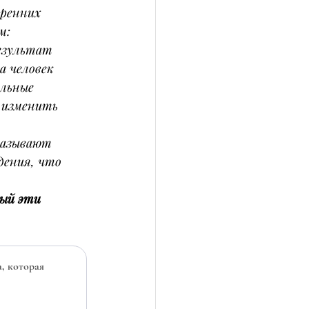
ренних 
м:
результат
а человек 
льные 
 изменить 
называют 
дения, что 
ый эти 
 которая 