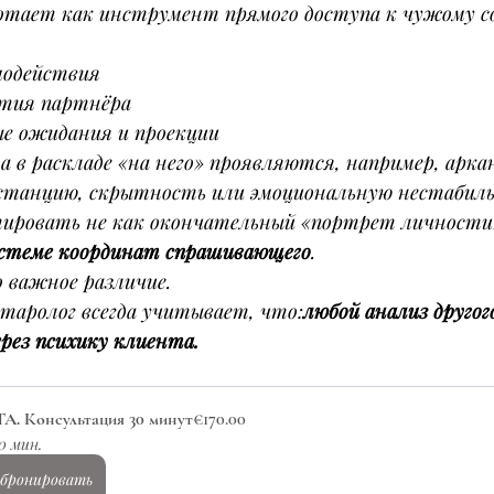
ботает как инструмент прямого доступа к чужому с
модействия
ятия партнёра
ые ожидания и проекции
да в раскладе «на него» проявляются, например, арка
станцию, скрытность или эмоциональную нестабиль
ировать не как окончательный «портрет личности»,
системе координат спрашивающего
.
 важное различие.
таролог всегда учитывает, что:
любой анализ другого
ерез психику клиента.
А. Консультация 30 минут
€170.00
0 мин.
абронировать