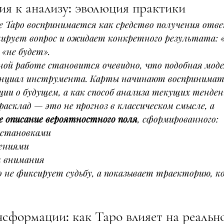
ия к анализу: эволюция практики
е Таро воспринимается как средство получения отв
ирует вопрос и ожидает конкретного результата: «
 «не будет».
ной работе становится очевидно, что подобная моде
нциал инструмента. Карты начинают воспринимать
ии о будущем, а как способ анализа текущих тенден
асклад — это не прогноз в классическом смысле, а 
 описание вероятностного поля
, сформированного:
установками
ениями
м внимания
ро не фиксирует судьбу, а показывает траекторию, 
сформации: как Таро влияет на реальн