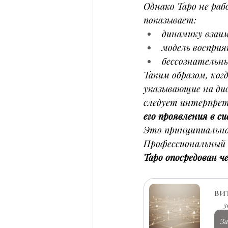
Однако Таро не ра
показывает:
динамику взаи
модель воспри
бессознательн
Таким образом, ког
указывающие на ди
следует интерпрет
его проявления в 
Это принципиально
Профессиональный 
Таро опосредован ч
ВИТ
3
З