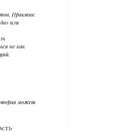
етов. Практик 
да» или 
ль 
ся не как 
ций.
которая может 
ость