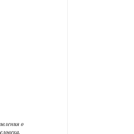
авления о 
еловека. 