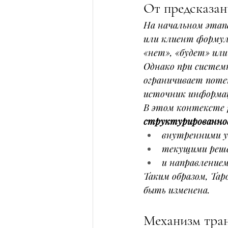
От предсказан
На начальном этап
или клиент формул
«нет», «будет» или
Однако при систем
ограничивает поте
источник информац
В этом контексте р
структурированное
внутренними 
текущими реш
и направление
Таким образом, Та
быть изменена.
Механизм тран