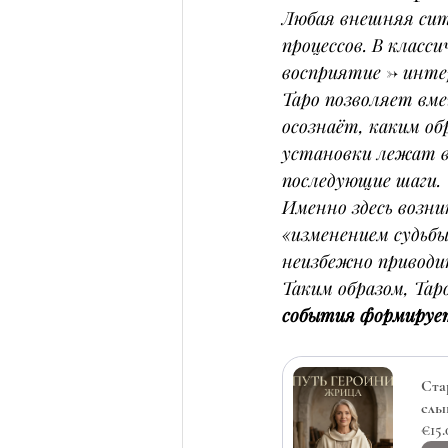
Любая внешняя сит
процессов. В класс
восприятие → инте
Таро позволяет вме
осознаёт, каким об
установки лежат в 
последующие шаги.
Именно здесь возн
«изменением судьбы
неизбежно приводи
Таким образом, Тар
события формируе
Ста
слы
€15.