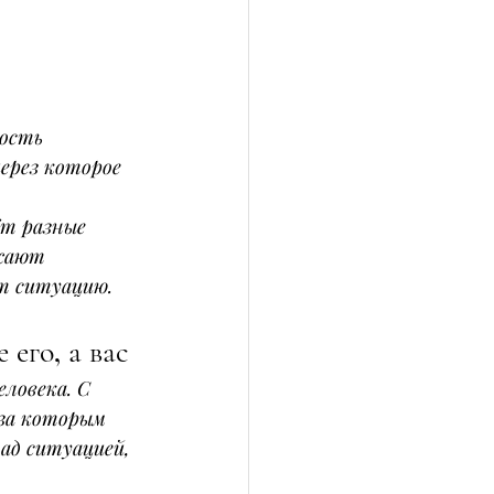
ость 
ерез которое 
т разные 
жают 
ет ситуацию.
его, а вас
ловека. С 
 за которым 
ад ситуацией, 