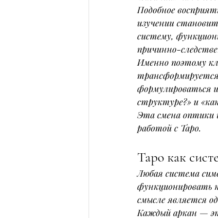
Подобное восприяти
изучении становит
систему, функцион
причинно-следствен
Именно поэтому кл
трансформируется.
формулироваться ин
структуре?» и «ка
Эта смена оптики 
работой с Таро.
Таро как сист
Любая система сим
функционировать к
смысле является од
Каждый аркан — эт