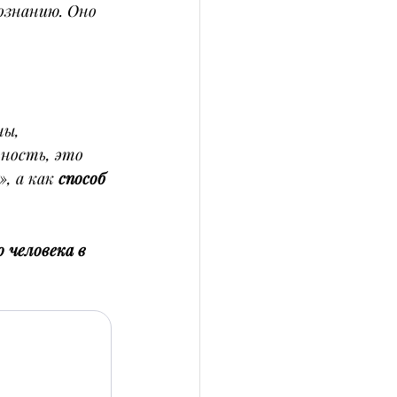
ознанию. Оно 
ны, 
ность, это 
 а как 
способ 
 человека в 