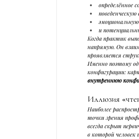
определённое с
поведенческую
эмоциональную
и потенциальн
Когда практик вып
напрямую. Он взаи
проявляется струк
Именно поэтому од
конфигурации: кар
внутреннюю конфи
Иллюзия «чтени
Наиболее распростр
точки зрения профе
всегда скрыт перви
в которой человек