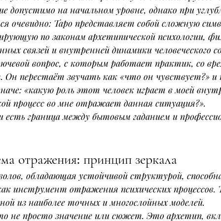
е допустимо на начальном уровне, однако при углуб
ся очевидно: Таро представляет собой сложную симв
ирующую по законам архетипической психологии, фи
ных связей и внутренней динамики человеческого с
ючевой вопрос, с которым работает практик, со вре
 Он перестаёт звучать как «что он чувствует?» и 
аче: «какую роль этот человек играет в моей внут
кой процесс во мне отражает данная ситуация?».
и есть граница между бытовым гаданием и професси
ема отражения: принцип зеркала
волов, обладающая устойчивой структурой, способна
ак инструмент отражения психических процессов. Т
ной из наиболее точных и многослойных моделей.
о не просто значение или сюжет. Это архетип, вк