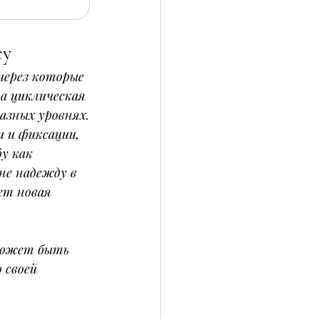
су
через которые 
а циклическая 
азных уровнях.
и и фиксации, 
у как 
не надежду в 
ет новая 
 
может быть 
 своей 