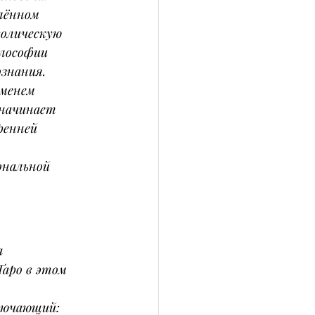
лённом 
олическую 
лософии 
ознания.
менем 
начинает 
ренней 
ональной 
 
аро в этом 
лючающий: