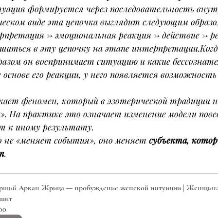
уация формируется через последовательность внут
ическом виде эта цепочка выглядит следующим образо
рпретация → эмоциональная реакция → действие → 
шаться в эту цепочку на этапе интерпретации.Когд
разом он воспринимает ситуацию и какие бессознате
основе его реакции, у него появляется возможность
икает феномен, который в эзотерической традиции 
». На практике это означает изменение модели пове
т к иному результату.
о не «меняет события», оно меняет 
субъекта, котор
т
.
рший Аркан Жрица — пробуждение женской интуиции | Женщина,
шит
00