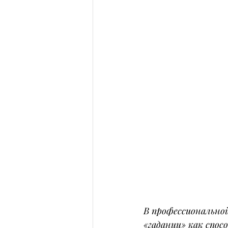
В профессиональной
«гадании» как спос