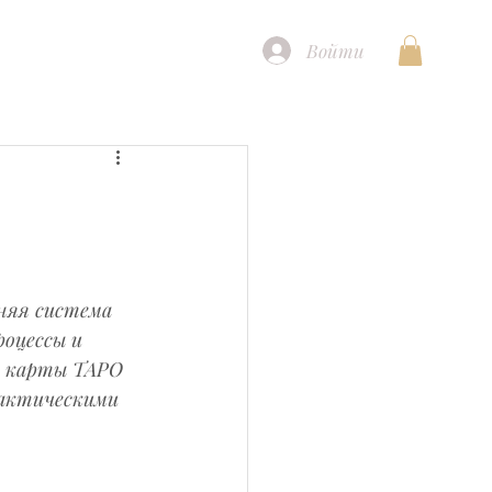
Войти
няя система 
оцессы и 
ь карты ТАРО 
рактическими 