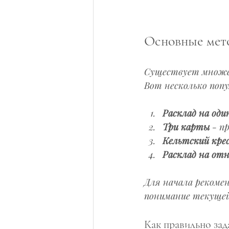
Основные мет
Существует множес
Вот несколько поп
Расклад на оди
Три карты
 - п
Кельтский кре
Расклад на от
Для начала рекомен
понимание текущей
Как правильно зад