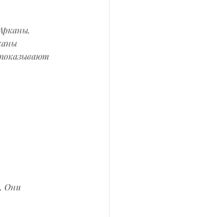
Арканы. 
каны 
показывают 
. Они 