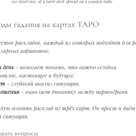
eye-level view of a tarot deck spread on a wooden table
оды гадания на картах ТАРО
тво раскладов, каждый из которых подходит для ра
улярных вариантов:
н день
 - помогает понять, что важно сегодня.
рошлое, настоящее и будущее.
ст
 - глубокий анализ ситуации.
ношения
 - выявляет динамику между партнёрами.
дую освоить расклад из трёх карт. Он прост и даёт
 ситуации.
авать вопросы