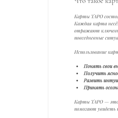
Что такое ка
Карты ТАРО состоя
Каждая карта несёт
отражают ключевые
повседневные ситуа
Использование кар
Понять свои в
Получить ясно
Развить интуи
Принять осозн
Карты ТАРО — это 
помогают увидеть 