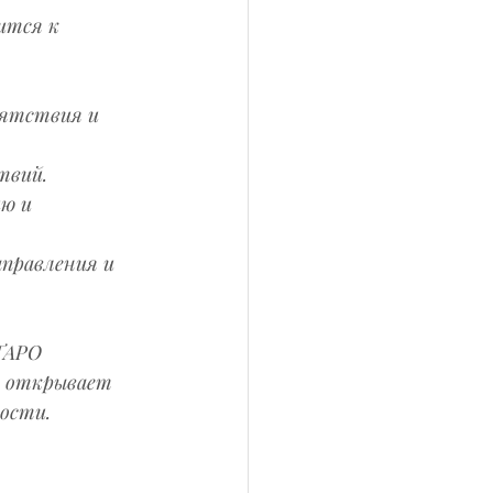
тся к 
ятствия и 
твий.
ю и 
правления и 
ТАРО 
о открывает 
ости.