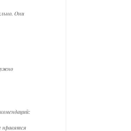
льно. Они 
нужно 
екомендаций:
м нравятся 