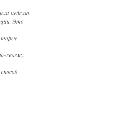
или неделю.
ции. Это 
оторые 
о-своему.
способ 