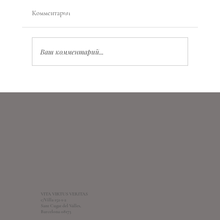
Комментарии
Ваш комментарий...
Значение Vita Virtus Veritas: глубокий смысл и
практическое применение
VITA VIRTUS VERITAS
c/Villa 152-1-2
Sant Cugat del Valles,
Barcelona 08173