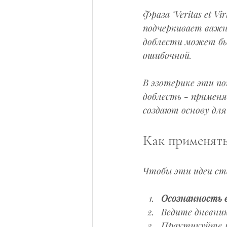
Фраза "Veritas et V
подчеркивает важн
доблести может быт
ошибочной.
В эзотерике эти по
доблесть - примен
создают основу для
Как применять 
Чтобы эти идеи ст
Осознанность в
Ведите дневник
Практикуйте м