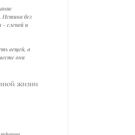
тание 
 Истина без 
- слепой и 
ть вещей, а 
месте они 
евной жизни
трации.  