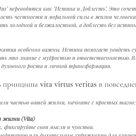
irtus" переводится как "Истина и Доблесть". Это соче
ость честности и моральной силы в жизни человека.
ь холодной и безжалостной, а доблесть без истины 
нятия особенно важны. Истина помогает увидеть су
ять это знание с мудростью и ответственностью. В
 духовного роста и личной трансформации.
принципы vita virtus veritas в повседн
али частью вашей жизни, начните с простых шагов:
 жизни (Vita)
, фиксируйте свои мысли и чувства.  
едитацию или дыхательные упражнения для концен