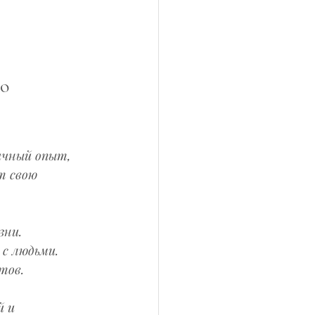
о 
ичный опыт, 
т свою 
ни.  
с людьми.  
тов.
 и 