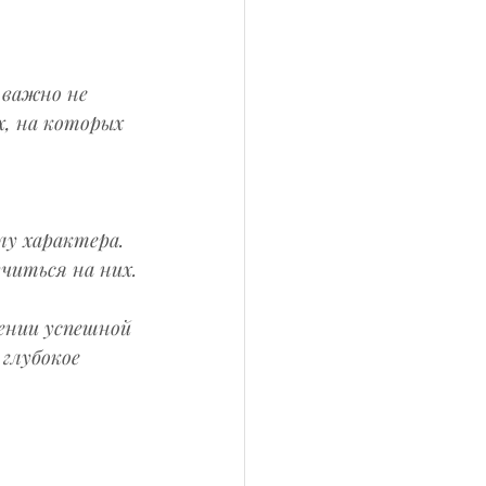
 важно не 
х, на которых 
лу характера.
учиться на них.
ении успешной 
глубокое 