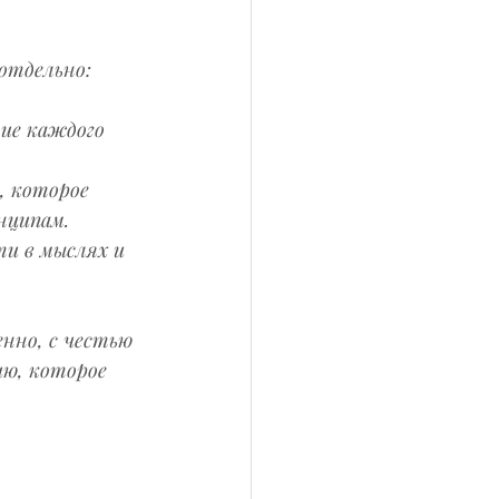
отдельно:
ие каждого 
, которое 
нципам.
и в мыслях и 
но, с честью 
ию, которое 