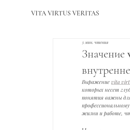
VITA VIRTUS VERITAS
3 мин. чтения
Значение v
внутренне
Выражение 
vita vir
которых несет глуб
понятия важны для
профессиональному 
жизни и работе, ч