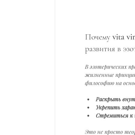
Почему vita vi
развития в эзо
В эзотерических пр
жизненные принцип
философию на основ
Раскрыть внут
Укрепить хара
Стремиться к 
Это не просто теор