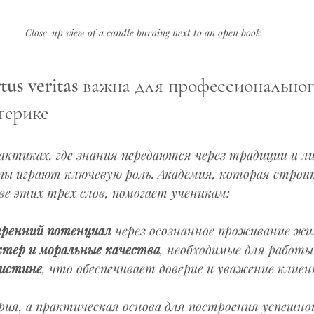
Close-up view of a candle burning next to an open book
rtus veritas важна для профессиональног
терике
актиках, где знания передаются через традиции и л
ы играют ключевую роль. Академия, которая строи
е этих трех слов, помогает ученикам:
ренний потенциал
 через осознанное проживание жиз
ктер и моральные качества
, необходимые для работы 
истине
, что обеспечивает доверие и уважение клиен
ия, а практическая основа для построения успешной