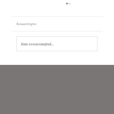
Комментарии
Ваш комментарий...
Значение Vita Virtus Veritas: глубокий смысл и
практическое применение