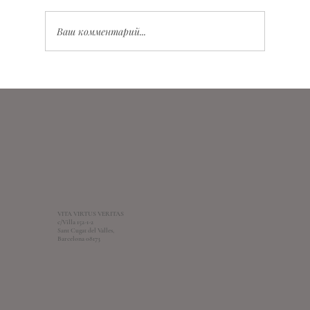
Ваш комментарий...
Расклад на Таро: шаги и советы для
эффективного гадания
VITA VIRTUS VERITAS
c/Villa 152-1-2
Sant Cugat del Valles,
Barcelona 08173