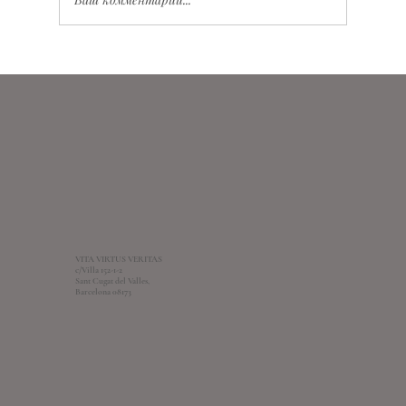
Значение Vita Virtus Veritas: глубокий смысл и
практическое применение
VITA VIRTUS VERITAS
c/Villa 152-1-2
Sant Cugat del Valles,
Barcelona 08173