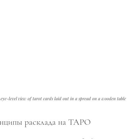
eye-level view of tarot cards laid out in a spread on a wooden table
нципы расклада на ТАРО