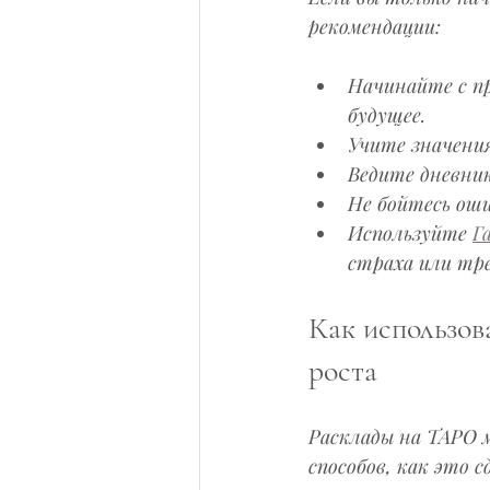
рекомендации:
Начинайте с пр
будущее.
Учите значения
Ведите дневни
Не бойтесь ош
Используйте 
Г
страха или тре
Как использов
роста
Расклады на ТАРО 
способов, как это с