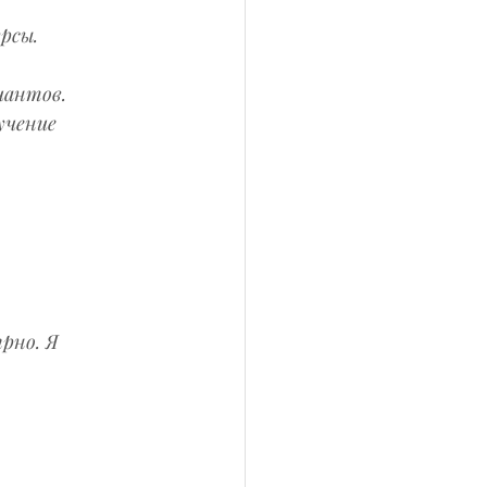
рсы.
иантов.
учение 
рно. Я 