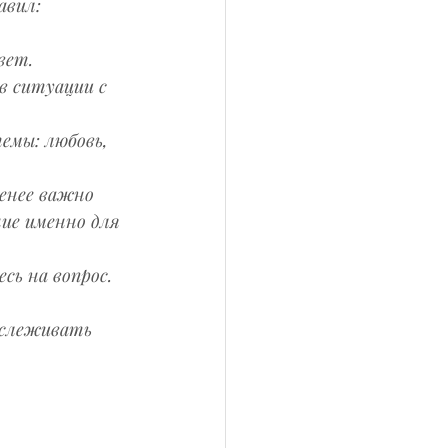
авил:
вет. 
в ситуации с 
емы: любовь, 
менее важно 
ие именно для 
ь на вопрос. 
тслеживать 