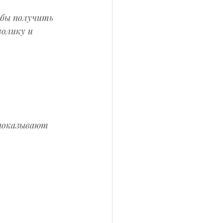
обы получить 
олику и 
показывают 