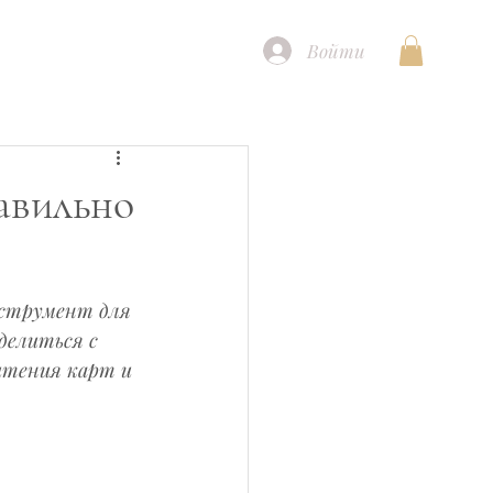
Войти
авильно
нструмент для 
делиться с 
чтения карт и 