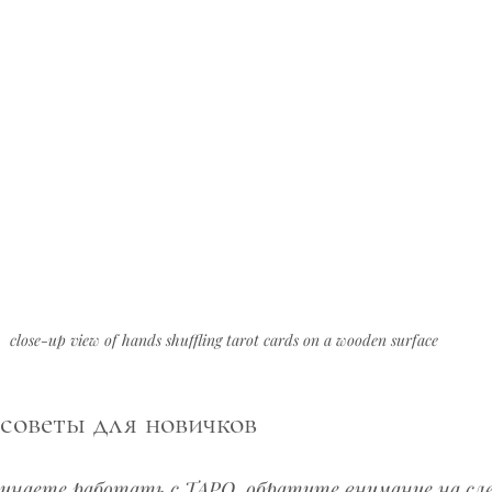
close-up view of hands shuffling tarot cards on a wooden surface
советы для новичков
чинаете работать с ТАРО, обратите внимание на сл