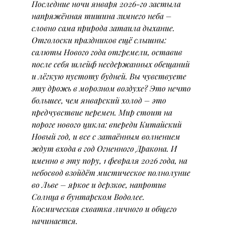
Последние ночи января 2026-го застыла 
напряжённая тишина зимнего неба – 
словно сама природа затаила дыхание. 
Отголоски праздников ещё слышны: 
салюты Нового года отгремели, оставив 
после себя шлейф несдержанных обещаний 
и лёгкую пустоту будней. Вы чувствуете 
эту дрожь в морозном воздухе? Это нечто 
большее, чем январский холод – это 
предчувствие перемен. Мир стоит на 
пороге нового цикла: впереди Китайский 
Новый год, и все с затаённым волнением 
ждут входа в год Огненного Дракона. И 
именно в эту пору, 1 февраля 2026 года, на 
небосвод взойдёт мистическое полнолуние 
во Льве – яркое и дерзкое, напротив 
Солнца в бунтарском Водолее. 
Космическая схватка личного и общего 
начинается.