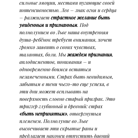
сильные эмоции, местами пугающие своей 
интенсивностью. Лев – знак огня и сердца 
– разжигает 
страстное желание быть 
увиденным и признанным
. Под 
полнолунием во Льве наша внутренняя 
душа-ребёнок требует внимания, хочет 
громко заявить о своих чувствах, 
талантах, боли. Мы 
жаждем признания
, 
аплодисментов, понимания – и 
одновременно боимся остаться 
незамеченными. Страх быть невидимым, 
забытым в тени чьего-то еще успеха, в 
эти дни может всплывать на 
поверхность словно старый призрак. Это 
триггер
 глубинный и древний: страх 
«быть непринятым»
, отвергнутым 
племенем. Полнолуние во Льве 
высвечивает эти скрытые раны и 
предлагает наконец отпустить давний 