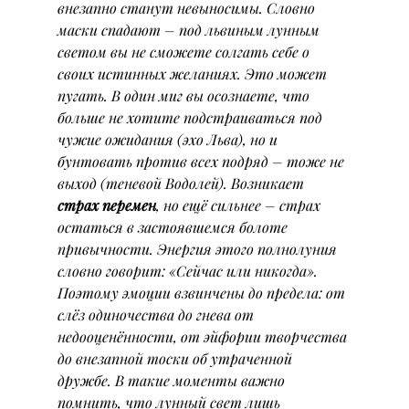
внезапно станут невыносимы. Словно 
маски спадают – под львиным лунным 
светом вы не сможете солгать себе о 
своих истинных желаниях. Это может 
пугать. В один миг вы осознаете, что 
больше не хотите подстраиваться под 
чужие ожидания (эхо Льва), но и 
бунтовать против всех подряд – тоже не 
выход (теневой Водолей). Возникает 
страх перемен
, но ещё сильнее – страх 
остаться в застоявшемся болоте 
привычности. Энергия этого полнолуния 
словно говорит: «Сейчас или никогда». 
Поэтому эмоции взвинчены до предела: от 
слёз одиночества до гнева от 
недооценённости, от эйфории творчества 
до внезапной тоски об утраченной 
дружбе. В такие моменты важно 
помнить, что лунный свет лишь 