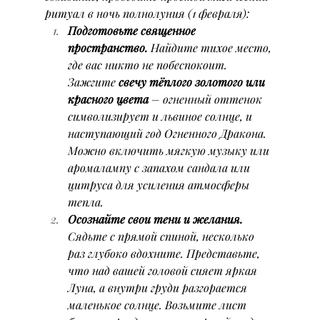
ритуал в ночь полнолуния (1 февраля):
Подготовьте священное 
пространство.
 Найдите тихое место, 
где вас никто не побеспокоит. 
Зажгите 
свечу тёплого золотого или 
красного цвета
 – огненный оттенок 
символизирует и львиное солнце, и 
наступающий год Огненного Дракона. 
Можно включить мягкую музыку или 
аромалампу с запахом сандала или 
цитруса для усиления атмосферы 
тепла.
Осознайте свои тени и желания.
Сядьте с прямой спиной, несколько 
раз глубоко вдохните. Представьте, 
что над вашей головой сияет яркая 
Луна, а внутри груди разгорается 
маленькое солнце. Возьмите лист 