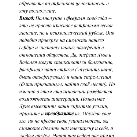
обретаете внутреннюю целостность в 
эту полнолуние.
Вывод:
 Полнолуние 1 февраля 2026 года – 
это не просто красивое астрономическое 
явление, но и психологический рубеж. Оно 
подобно проверке на смелость нашего 
сердца и чистоту наших намерений в 
отношении общества. Да, энергии Льва и 
Водолея могут сталкиваться болезненно, 
раскрывая наши страхи (упустить шанс, 
быть отвергнутым) и наши стремления 
(быть признанным, найти своё место). Но 
именно в этом столкновении рождается 
возможность интеграции. Позвольте 
Луне высветить ваши скрытые уголки, 
примите и 
преобразите
 их. Обуздав своё 
эго, но не предав свою уникальность, вы 
сможете сделать шаг навстречу и себе, и 
людям вокруг. Этот шаг ведёт нас прямо 