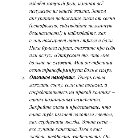
издаёт мощный рык, изгоняя всё 
ненужное из вашей жизни. Затем 
аккуратно подожгите лист от свечи 
(осторожно, соблюдайте пожарную 
безопасность!) и наблюдайте, как 
огонь пожирает ваши страхи и боли. 
Пока бумага горит, скажите про себя 
или вслух: 
«Отпускаю то, что мне 
больше не служит. Мой внутренний 
огонь трансформирует боль в силу».
Огненное намерение.
 Теперь снова 
зажгите свечу, если она погасла, и 
сосредоточьтесь на правой колонке – 
ваших позитивных намерениях. 
Закройте глаза и представьте, что 
ваша грудь пылает золотым светом, 
как сердцевина звезды. Этот свет – 
все лучшие качества Льва в вас: 
любовь, щедрость, уверенность. Он 