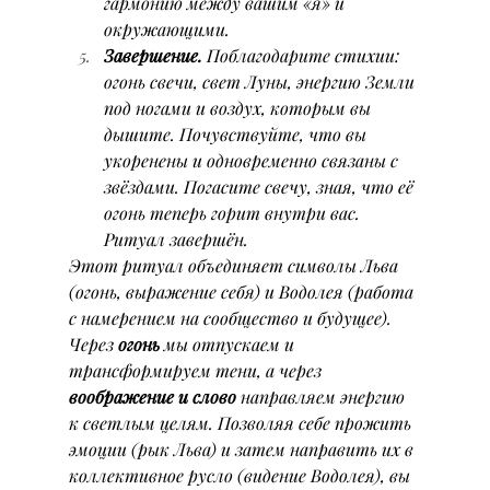
гармонию между вашим «я» и 
окружающими.
Завершение.
 Поблагодарите стихии: 
огонь свечи, свет Луны, энергию Земли 
под ногами и воздух, которым вы 
дышите. Почувствуйте, что вы 
укоренены и одновременно связаны с 
звёздами. Погасите свечу, зная, что её 
огонь теперь горит внутри вас. 
Ритуал завершён.
Этот ритуал объединяет символы Льва 
(огонь, выражение себя) и Водолея (работа 
с намерением на сообщество и будущее). 
Через 
огонь
 мы отпускаем и 
трансформируем тени, а через 
воображение и слово
 направляем энергию 
к светлым целям. Позволяя себе прожить 
эмоции (рык Льва) и затем направить их в 
коллективное русло (видение Водолея), вы 