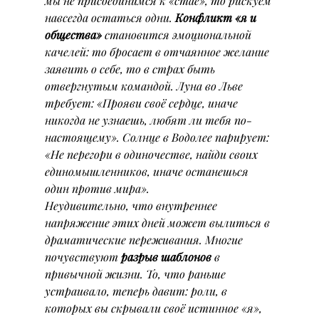
мы не присоединимся к «стае», то рискуем 
навсегда остаться одни. 
Конфликт «я и 
общества»
 становится эмоциональной 
качелей: то бросает в отчаянное желание 
заявить о себе, то в страх быть 
отвергнутым командой. Луна во Льве 
требует: «Прояви своё сердце, иначе 
никогда не узнаешь, любят ли тебя по-
настоящему». Солнце в Водолее парирует: 
«Не перегори в одиночестве, найди своих 
единомышленников, иначе останешься 
один против мира».
Неудивительно, что внутреннее 
напряжение этих дней может вылиться в 
драматические переживания. Многие 
почувствуют 
разрыв шаблонов
 в 
привычной жизни. То, что раньше 
устраивало, теперь давит: роли, в 
которых вы скрывали своё истинное «я», 