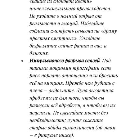
«башне из слоновой кости» 
интеллектуального превосходства. 
Не уходите в полный отрыв от 
реальности и эмоций. Избегайте 
соблазна смотреть свысока на «драму 
простых смертных». Холодное 
безразличие сейчас ранит и вас, и 
близких.
Импульсивного разрыва связей.
 Под 
такими мощными триггерами есть 
риск порвать отношения или бросить 
всё на эмоциях. Прежде чем рубить с 
плеча – выдохните. Луна высветила 
проблемы не для того, чтобы вы 
разнесли всё вдребезги, а чтобы вы их 
исцелили. Не сжигайте мосты без 
необходимости; лучше сожгите 
старые обиды символически (об этом 
– в ритуале ниже).