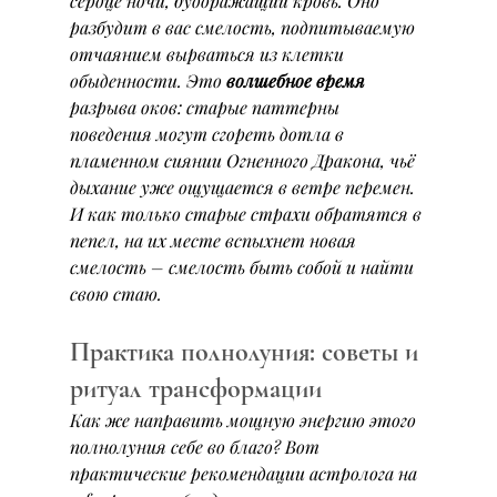
сердце ночи, будоражащий кровь. Оно 
разбудит в вас смелость, подпитываемую 
отчаянием вырваться из клетки 
обыденности. Это 
волшебное время
разрыва оков: старые паттерны 
поведения могут сгореть дотла в 
пламенном сиянии Огненного Дракона, чьё 
дыхание уже ощущается в ветре перемен. 
И как только старые страхи обратятся в 
пепел, на их месте вспыхнет новая 
смелость – смелость быть собой и найти 
свою стаю.
Практика полнолуния: советы и 
ритуал трансформации
Как же направить мощную энергию этого 
полнолуния себе во благо? Вот 
практические рекомендации астролога на 