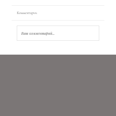
Комментарии
Ваш комментарий...
Планетарная магия: как работать с энергиями
планет, состояниями и ритмами жизни