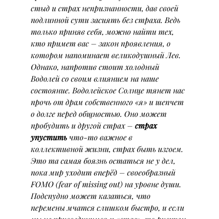
стыд и страх непризнанности, дав своей 
подлинной сути засиять без страха. Ведь 
только приняв себя, можно найти тех, 
кто примет вас – закон проявления, о 
котором напоминает великодушный Лев.
Однако, напротив стоит холодный 
Водолей со своим влиянием на наше 
состояние. Водолейское Солнце тянет нас 
прочь от драм собственного «я» и шепчет 
о долге перед общностью. Оно может 
пробудить и другой страх – 
страх 
упустить
 что-то важное в 
коллективной жизни, страх быть изгоем. 
Это та самая боязнь остаться не у дел, 
пока мир уходит вперёд – своеобразный 
FOMO
 (fear of missing out) на уровне души. 
Подспудно может казаться, что 
перемены мчатся слишком быстро, и если 