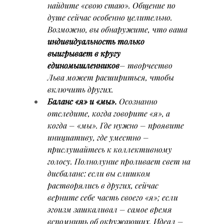
найдите «свою стаю». Общение по 
душе сейчас особенно целительно. 
Возможно, вы обнаружите, что ваша 
индивидуальность только 
выигрывает в кругу 
единомышленников
– творчество 
Льва может расшириться, чтобы 
включить других.
Баланс «я» и «мы».
 Осознанно 
отследите, когда говорите «я», а 
когда – «мы». Где нужно – проявите 
инициативу, где уместно – 
прислушайтесь к коллективному 
голосу. Полнолуние проливает свет на 
дисбаланс: если вы слишком 
растворялись в других, сейчас 
верните себе часть своего «я»; если 
эгоизм зашкаливал – самое время 
вспомнить об окружающих. Идеал – 