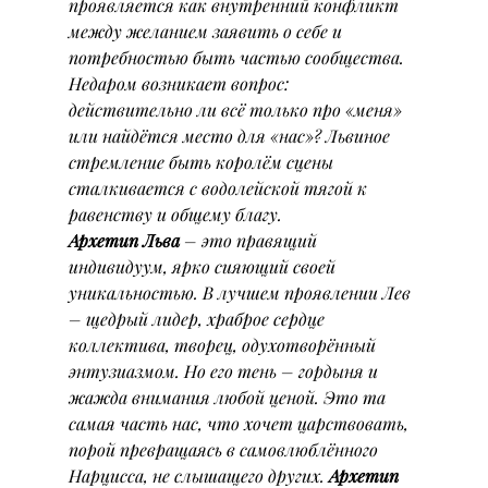
проявляется как внутренний конфликт 
между желанием заявить о себе и 
потребностью быть частью сообщества. 
Недаром возникает вопрос: 
действительно ли всё только про «меня» 
или найдётся место для «нас»? Львиное 
стремление быть королём сцены 
сталкивается с водолейской тягой к 
равенству и общему благу.
Архетип Льва
 – это правящий 
индивидуум, ярко сияющий своей 
уникальностью. В лучшем проявлении Лев 
– щедрый лидер, храброе сердце 
коллектива, творец, одухотворённый 
энтузиазмом. Но его тень – гордыня и 
жажда внимания любой ценой. Это та 
самая часть нас, что хочет царствовать, 
порой превращаясь в самовлюблённого 
Нарциcса, не слышащего других. 
Архетип 