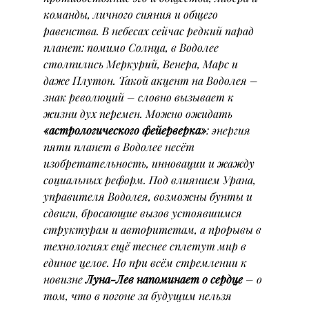
команды, личного сияния и общего 
равенства. В небесах сейчас редкий парад 
планет: помимо Солнца, в Водолее 
столпились Меркурий, Венера, Марс и 
даже Плутон. Такой акцент на Водолея – 
знак революций – словно вызывает к 
жизни дух перемен. Можно ожидать 
«астрологического фейерверка»
: энергия 
пяти планет в Водолее несёт 
изобретательность, инновации и жажду 
социальных реформ. Под влиянием Урана, 
управителя Водолея, возможны бунты и 
сдвиги, бросающие вызов устоявшимся 
структурам и авторитетам, а прорывы в 
технологиях ещё теснее сплетут мир в 
единое целое. Но при всём стремлении к 
новизне 
Луна-Лев напоминает о сердце
 – о 
том, что в погоне за будущим нельзя 