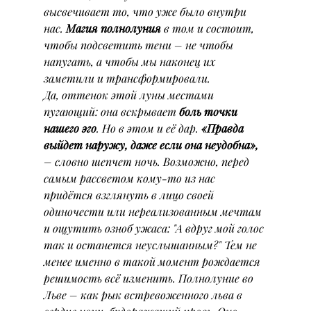
высвечивает то, что уже было внутри 
нас. 
Магия полнолуния
 в том и состоит, 
чтобы подсветить тени – не чтобы 
напугать, а чтобы мы наконец их 
заметили и трансформировали.
Да, оттенок этой луны местами 
пугающий: она вскрывает 
боль точки 
нашего эго
. Но в этом и её дар. 
«Правда 
выйдет наружу, даже если она неудобна»,
– словно шепчет ночь. Возможно, перед 
самым рассветом кому-то из нас 
придётся взглянуть в лицо своей 
одиночести или нереализованным мечтам 
и ощутить озноб ужаса: "А вдруг мой голос 
так и останется неуслышанным?" Тем не 
менее именно в такой момент рождается 
решимость всё изменить. Полнолуние во 
Льве – как рык встревоженного льва в 