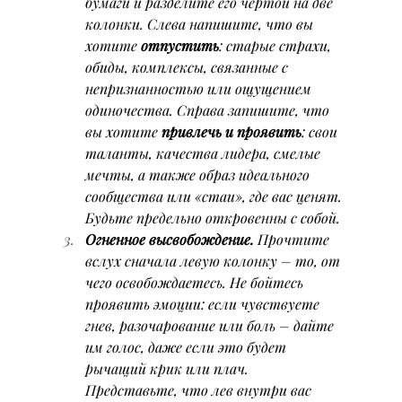
бумаги и разделите его чертой на две 
колонки. Слева напишите, что вы 
хотите 
отпустить
: старые страхи, 
обиды, комплексы, связанные с 
непризнанностью или ощущением 
одиночества. Справа запишите, что 
вы хотите 
привлечь и проявить
: свои 
таланты, качества лидера, смелые 
мечты, а также образ идеального 
сообщества или «стаи», где вас ценят. 
Будьте предельно откровенны с собой.
Огненное высвобождение.
 Прочтите 
вслух сначала левую колонку – то, от 
чего освобождаетесь. Не бойтесь 
проявить эмоции: если чувствуете 
гнев, разочарование или боль – дайте 
им голос, даже если это будет 
рычащий крик или плач. 
Представьте, что лев внутри вас 