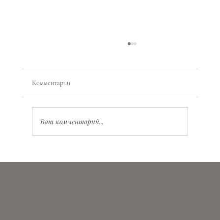
Комментарии
Ваш комментарий...
Значение Vita Virtus Veritas: глубокий смысл и
практическое применение