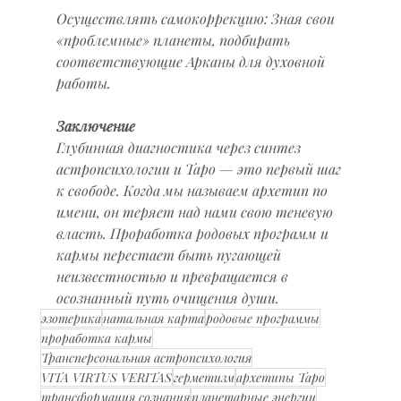
Осуществлять самокоррекцию: Зная свои 
«проблемные» планеты, подбирать 
соответствующие Арканы для духовной 
работы.
Заключение
Глубинная диагностика через синтез 
астропсихологии и Таро — это первый шаг 
к свободе. Когда мы называем архетип по 
имени, он теряет над нами свою теневую 
власть. Проработка родовых программ и 
кармы перестает быть пугающей 
неизвестностью и превращается в 
осознанный путь очищения души.
эзотерика
натальная карта
родовые программы
проработка кармы
Трансперсональная астропсихология
VITA VIRTUS VERITAS
герметизм
архетипы Таро
трансформация сознания
планетарные энергии