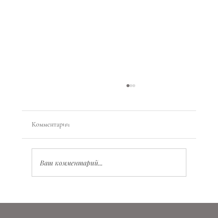
Комментарии
Ваш комментарий...
Планетарная магия: как работать с энергиями
планет, состояниями и ритмами жизни