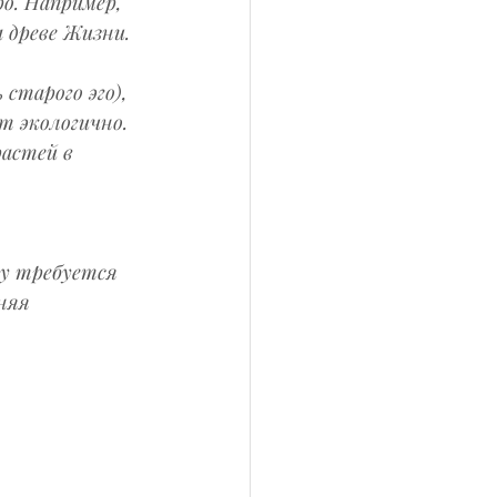
о. Например, 
 древе Жизни.
старого эго), 
 экологично. 
астей в 
у требуется 
няя 