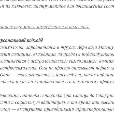
ин из ключевых инструментов для достижения состо
анале еще много интересного и полезного
рсональный подход?
психология, зародившаяся в трудах Абрахама Маслоу
асти сознания, выходящие за пределы индивидуального
соединяется с астрологическим символизмом, возник
 астропсихология. Она не просто описывает черты х
 Овне — вспыльчивость»), а исследует, какие надлич
ловека и как они направляют его к духовному пробу
правления планеты септенера (от Солнца до Сатурн
ости и социальную адаптацию, в то время как высш
утон — выступают проводниками трансперсонально