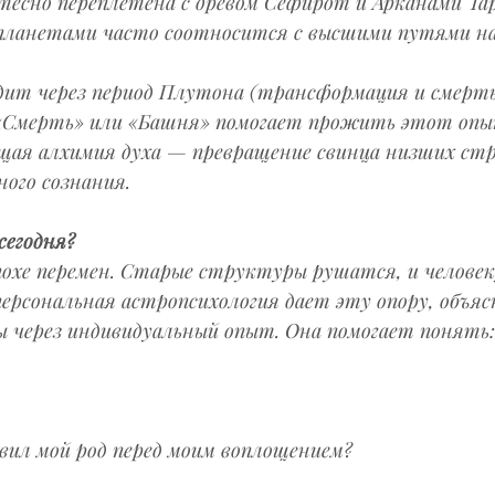
тесно переплетена с древом Сефирот и Арканами Тар
планетами часто соотносится с высшими путями на
дит через период Плутона (трансформация и смерть 
«Смерть» или «Башня» помогает прожить этот опыт
щая алхимия духа — превращение свинца низших стр
ого сознания.
сегодня?
похе перемен. Старые структуры рушатся, и человек
персональная астропсихология дает эту опору, объяс
ы через индивидуальный опыт. Она помогает понять:
вил мой род перед моим воплощением?