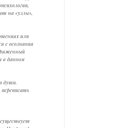
психологии, 
т на «узлы», 
ошениях или 
я с осознания 
пряженный 
я в данном 
и души. 
 переписать 
 существует 