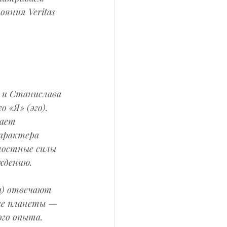
яния Veritas 
 и Станислава 
 «Я» (эго). 
ает 
арактера 
ностные силы 
ждению.
а) отвечают 
ие планеты — 
го опыта. 