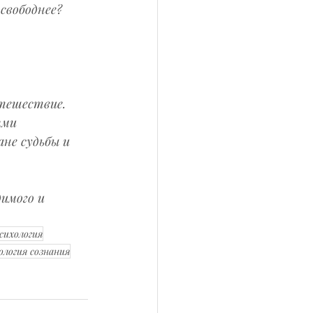
свободнее?
тешествие. 
ями 
не судьбы и 
имого и 
сихология
ология сознания