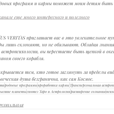
довых программ и кармы поможет моим детям быть 
анале еще много интересного и полезного
TUS VERITAS приглашает вас в это увлекательное пу
ды лишь склоняют, но не обязывают. Обладая знани
астропсихологии, вы перестаете быть щепкой в океа
ном своего корабля.
ткрывается тем, кто готов заглянуть за пределы вид
веческая душа безгранична, как сам Космос.
рта
родовые программы
проработка кармы
Трансперсональная астроп
высшие планеты
синтез Таро и Астрологии
расширение сознания
псих
ЕРСОНАЛЬНАЯ