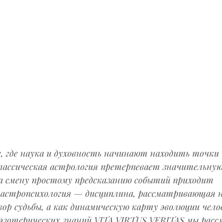
, где наука и духовность начинают находить точки 
классическая астрология претерпевает значительную
 смену простому предсказанию событий приходит 
 астропсихология — дисциплина, рассматривающая 
вор судьбы, а как динамическую карту эволюции челов
 эзотерических знаний VITA VIRTUS VERITAS мы расс