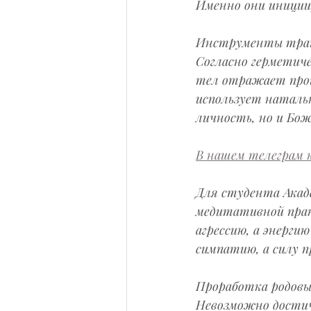
Именно они иниции
Инструменты тран
Согласно герметиче
тел отражает проц
использует наталь
личность, но и Бож
В нашем телеграм к
Для студента Акад
медитативной прак
агрессию, а энерги
симпатию, а силу п
Проработка родовы
Невозможно достичь