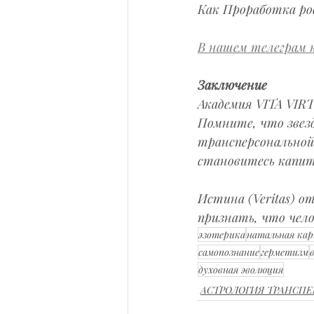
Как Проработка ро
В нашем телеграм к
Заключение
Академия VITA VIR
Помните, что звез
трансперсональной 
становитесь капита
Истина (Veritas) о
признать, что чело
эзотерика
натальная ка
самопознание
герметизм
духовная эволюция
АСТРОЛОГИЯ ТРАНСП