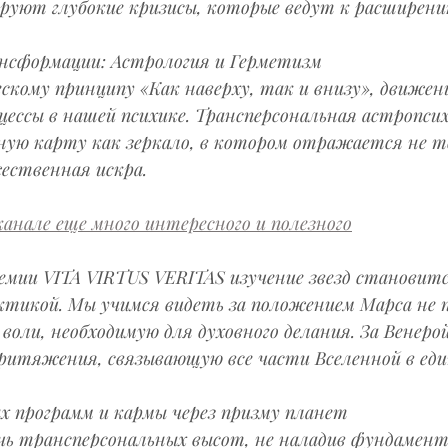
руют глубокие кризисы, которые ведут к расширени
сформации: Астрология и Герметизм
скому принципу «Как наверху, так и внизу», движен
ессы в нашей психике. Трансперсональная астропсих
ную карту как зеркало, в котором отражается не т
ественная искра.
анале еще много интересного и полезного
емии VITA VIRTUS VERITAS изучение звезд становитс
тикой. Мы учимся видеть за положением Марса не 
ю воли, необходимую для духовного делания. За Венеро
ритяжения, связывающую все части Вселенной в един
х программ и кармы через призму планет
 трансперсональных высот, не наладив фундамент. 