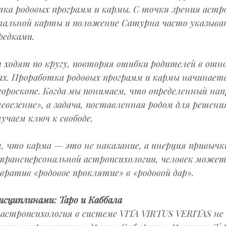
ка родовых программ и кармы. С точки зрения астро
альной карты и положение Сатурна часто указываю
редками.
и ходят по кругу, повторяя ошибки родителей в отн
х. Проработка родовых программ и кармы начинаетс
гороскопе. Когда мы понимаем, что определенный на
евезение», а задача, поставленная родом для решени
учаем ключ к свободе.
, что карма — это не наказание, а инерция привычк
трансперсональной астропсихологии, человек может
вратив «родовое проклятие» в «родовой дар».
исциплинами: Таро и Каббала
 астропсихология в системе VITA VIRTUS VERITAS не