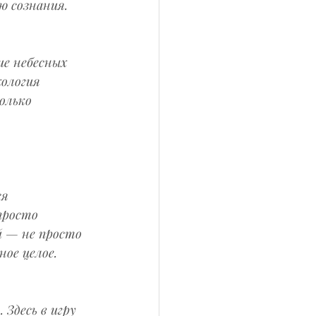
ю сознания.
ие небесных 
ология 
олько 
я 
просто 
й — не просто 
ое целое.
Здесь в игру 