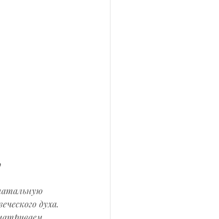
 
натальную 
еческого духа. 
матриваем 