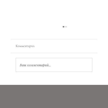
Комментарии
Ваш комментарий...
Значение Vita Virtus Veritas: глубокий смысл и
практическое применение