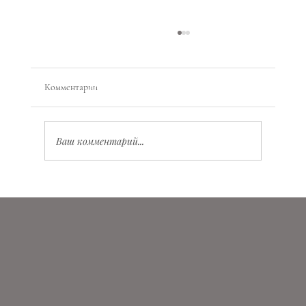
Комментарии
Ваш комментарий...
Значение Vita Virtus Veritas: глубокий смысл и
практическое применение