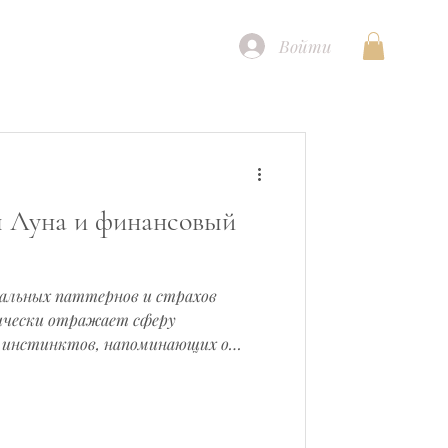
Войти
я Луна и финансовый
нальных паттернов и страхов
ически отражает сферу
и инстинктов, напоминающих о
уна в астрологии традиционно
ые потребности и наше
нит подсознательные паттерны и
реакции, которые мы усвоили с