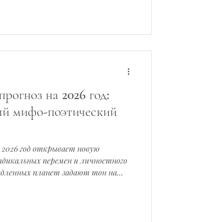
дивительно, что именно Луна часто
 установками и страхами,
рогноз на 2026 год:
ый мифо-поэтический
крывает новую
адикальных перемен и личностного
едленных планет задают тон на
рачивая перед нами многослойный
 миф и реальность. С точки зрения
ихологии, это не просто череда
а глубокий психологический