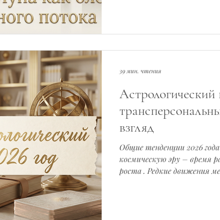
детства и даже ранее. Неу
связана с неосознаваемыми
влияющими
39 мин. чтения
Астрологический п
трансперсональн
взгляд
Общие тенденции 2026 года 2026 год от
космическую эру – время р
роста . Редкие движения м
десятилетия вперед, разво
сюжет, где переплетаются
трансперсональной астропс
астрономических событий, 