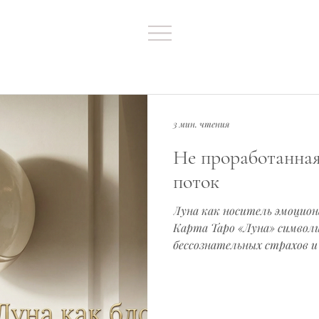
3 мин. чтения
Не проработанна
поток
Луна как носитель эмоцио
Карта Таро «Луна» символ
бессознательных страхов 
глубинах нашей психики. Л
отвечает за эмоции, базов
бессознательное. Она хра
память прошлого — все те 