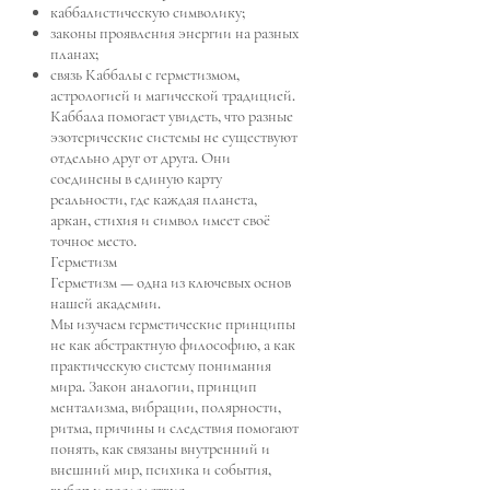
каббалистическую символику;
законы проявления энергии на разных
планах;
связь Каббалы с герметизмом,
астрологией и магической традицией.
Каббала помогает увидеть, что разные
эзотерические системы не существуют
отдельно друг от друга. Они
соединены в единую карту
реальности, где каждая планета,
аркан, стихия и символ имеет своё
точное место.
Герметизм
Герметизм — одна из ключевых основ
нашей академии.
Мы изучаем герметические принципы
не как абстрактную философию, а как
практическую систему понимания
мира. Закон аналогии, принцип
ментализма, вибрации, полярности,
ритма, причины и следствия помогают
понять, как связаны внутренний и
внешний мир, психика и события,
выбор и последствия.