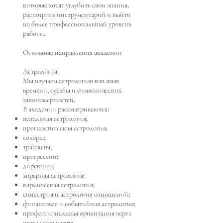
которые хотят углубить свои знания,
расширить инструментарий и выйти
на более профессиональный уровень
работы.
Основные направления академии
Астрология
Мы изучаем астрологию как язык
времени, судьбы и символических
закономерностей.
В академии рассматриваются:
натальная астрология;
прогностическая астрология;
соляры;
транзиты;
прогрессии;
дирекции;
хорарная астрология;
кармическая астрология;
синастрия и астрология отношений;
финансовая и событийная астрология;
профессиональная ориентация через
натальную карту;