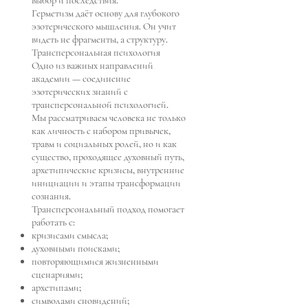
Герметизм даёт основу для глубокого
эзотерического мышления. Он учит
видеть не фрагменты, а структуру.
Трансперсональная психология
Одно из важных направлений
академии — соединение
эзотерических знаний с
трансперсональной психологией.
Мы рассматриваем человека не только
как личность с набором привычек,
травм и социальных ролей, но и как
существо, проходящее духовный путь,
архетипические кризисы, внутренние
инициации и этапы трансформации
сознания.
Трансперсональный подход помогает
работать с:
кризисами смысла;
духовными поисками;
повторяющимися жизненными
сценариями;
архетипами;
символами сновидений;