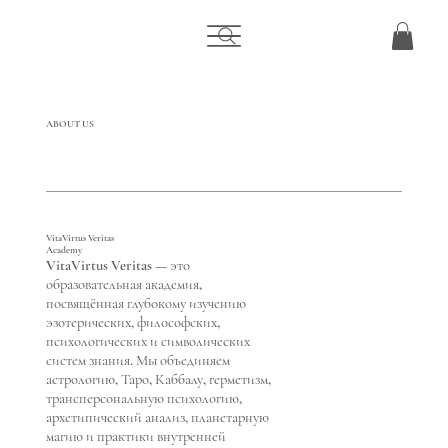
ABOUT US
VitaVirtus Veritas
Academy
VitaVirtus Veritas — это
образовательная академия,
посвящённая глубокому изучению
эзотерических, философских,
психологических и символических
систем знания. Мы объединяем
астрологию, Таро, Каббалу, герметизм,
трансперсональную психологию,
архетипический анализ, планетарную
магию и практики внутренней