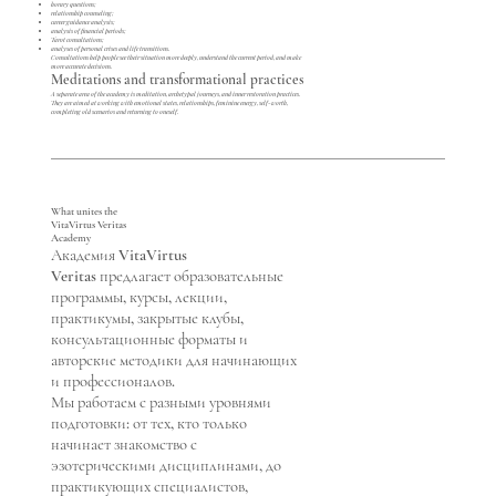
horary questions;
relationship counseling;
career guidance analysis;
analysis of financial periods;
Tarot consultations;
analyses of personal crises and life transitions.
Consultations help people see their situation more deeply, understand the current period, and make
more accurate decisions.
Meditations and transformational practices
A separate area of the academy is meditation, archetypal journeys, and inner restoration practices.
They are aimed at working with emotional states, relationships, feminine energy, self-worth,
completing old scenarios and returning to oneself.
What unites the
VitaVirtus Veritas
Academy
Академия VitaVirtus
Veritas предлагает образовательные
программы, курсы, лекции,
практикумы, закрытые клубы,
консультационные форматы и
авторские методики для начинающих
и профессионалов.
Мы работаем с разными уровнями
подготовки: от тех, кто только
начинает знакомство с
эзотерическими дисциплинами, до
практикующих специалистов,