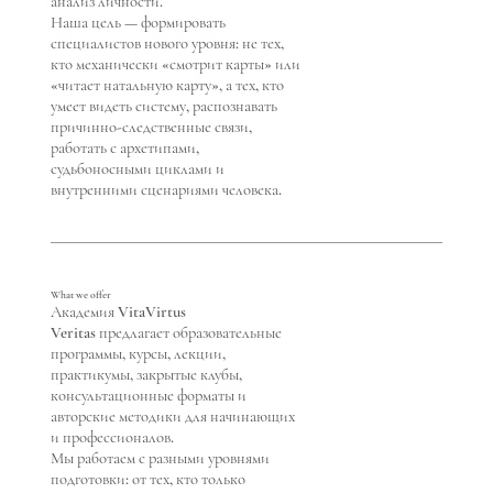
анализ личности.
Наша цель — формировать
специалистов нового уровня: не тех,
кто механически «смотрит карты» или
«читает натальную карту», а тех, кто
умеет видеть систему, распознавать
причинно-следственные связи,
работать с архетипами,
судьбоносными циклами и
внутренними сценариями человека.
What we offer
Академия VitaVirtus
Veritas предлагает образовательные
программы, курсы, лекции,
практикумы, закрытые клубы,
консультационные форматы и
авторские методики для начинающих
и профессионалов.
Мы работаем с разными уровнями
подготовки: от тех, кто только