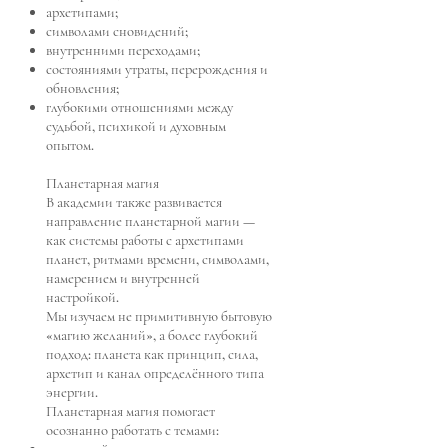
архетипами;
символами сновидений;
внутренними переходами;
состояниями утраты, перерождения и
обновления;
глубокими отношениями между
судьбой, психикой и духовным
опытом.
Планетарная магия
В академии также развивается
направление планетарной магии —
как системы работы с архетипами
планет, ритмами времени, символами,
намерением и внутренней
настройкой.
Мы изучаем не примитивную бытовую
«магию желаний», а более глубокий
подход: планета как принцип, сила,
архетип и канал определённого типа
энергии.
Планетарная магия помогает
осознанно работать с темами: