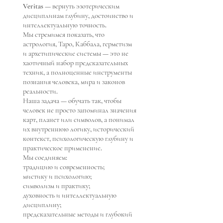
Veritas — вернуть эзотерическим
дисциплинам глубину, достоинство и
интеллектуальную точность.
Мы стремимся показать, что
астрология, Таро, Каббала, герметизм
и архетипические системы — это не
хаотичный набор предсказательных
техник, а полноценные инструменты
познания человека, мира и законов
реальности.
Наша задача — обучать так, чтобы
человек не просто запоминал значения
карт, планет или символов, а понимал
их внутреннюю логику, исторический
контекст, психологическую глубину и
практическое применение.
Мы соединяем:
традицию и современность;
мистику и психологию;
символизм и практику;
духовность и интеллектуальную
дисциплину;
предсказательные методы и глубокий