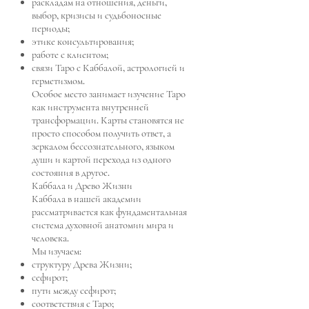
раскладам на отношения, деньги,
выбор, кризисы и судьбоносные
периоды;
этике консультирования;
работе с клиентом;
связи Таро с Каббалой, астрологией и
герметизмом.
Особое место занимает изучение Таро
как инструмента внутренней
трансформации. Карты становятся не
просто способом получить ответ, а
зеркалом бессознательного, языком
души и картой перехода из одного
состояния в другое.
Каббала и Древо Жизни
Каббала в нашей академии
рассматривается как фундаментальная
система духовной анатомии мира и
человека.
Мы изучаем:
структуру Древа Жизни;
сефирот;
пути между сефирот;
соответствия с Таро;