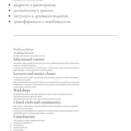
мудрости и расширения;
дисциплины и границ;
интуиции и духовного видения;
трансформации и освобождения.
VitaVirtus Veritas
Academy Services
We offer various formats of training and work.
Educational courses
The academy offers original courses in astrology, Tarot, Kabbalah, planetary magic, Hermeticism,
archetypes, and spiritual practices.
Courses can be either introductory or professional—for those who want to master the discipline in
depth and apply it in their personal or consulting practice.
Lectures and master classes
For those who want to explore a specific topic without taking a large course, lectures and thematic
workshops are available.
This is a convenient format for quickly delving into a specific topic: for example, horary astrology,
compatibility, solar, Tarot Arcana, planetary cycles, magical correspondences, goddess archetypes,
money scenarios, and other topics.
Workshops
Workshops help reinforce knowledge through real-life examples, card analysis, layouts,
astrological situations, and client requests.
This format is for those who want to not just listen, but practice a skill.
Closed clubs and communities
The Academy's closed clubs are a space for regular training, communication, practice, and deeper
immersion in esoteric topics.
In these formats, participants receive additional materials, forecasts, analyses, practical exercises,
and the opportunity to remain in the Academy's active field.
Consultations
The Academy also offers consultation formats:
astrological consultations;
natal analysis;
forecasts for the year;
solar forecasts;