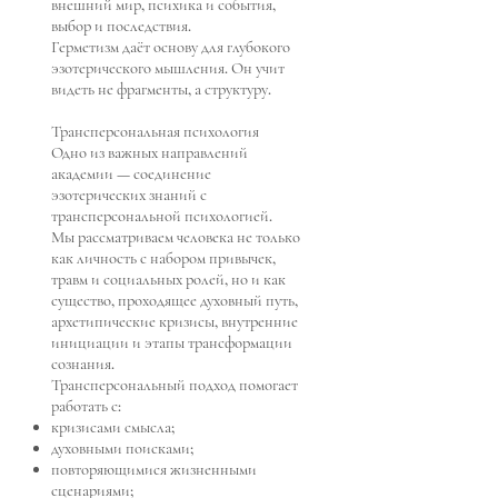
внешний мир, психика и события,
выбор и последствия.
Герметизм даёт основу для глубокого
эзотерического мышления. Он учит
видеть не фрагменты, а структуру.
Трансперсональная психология
Одно из важных направлений
академии — соединение
эзотерических знаний с
трансперсональной психологией.
Мы рассматриваем человека не только
как личность с набором привычек,
травм и социальных ролей, но и как
существо, проходящее духовный путь,
архетипические кризисы, внутренние
инициации и этапы трансформации
сознания.
Трансперсональный подход помогает
работать с:
кризисами смысла;
духовными поисками;
повторяющимися жизненными
сценариями;