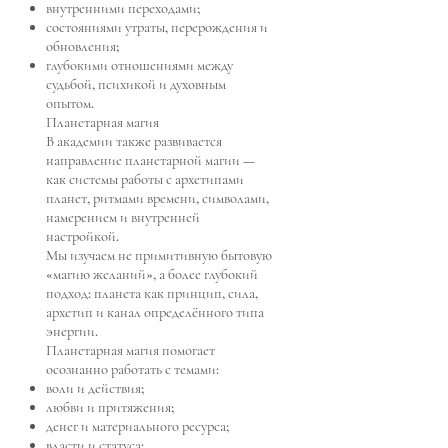
внутренними переходами;
состояниями утраты, перерождения и
обновления;
глубокими отношениями между
судьбой, психикой и духовным
опытом.
Планетарная магия
В академии также развивается
направление планетарной магии —
как системы работы с архетипами
планет, ритмами времени, символами,
намерением и внутренней
настройкой.
Мы изучаем не примитивную бытовую
«магию желаний», а более глубокий
подход: планета как принцип, сила,
архетип и канал определённого типа
энергии.
Планетарная магия помогает
осознанно работать с темами:
воли и действия;
любви и притяжения;
денег и материального ресурса;
власти и статуса;