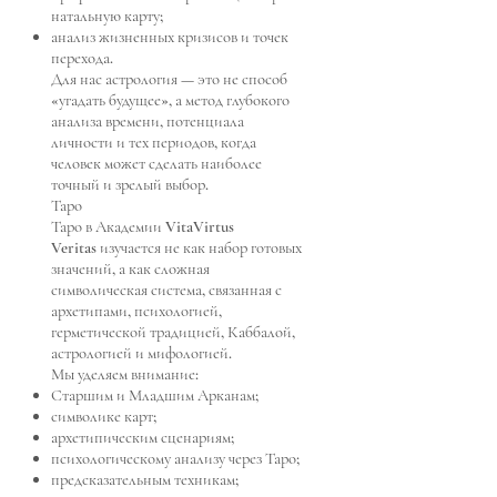
натальную карту;
анализ жизненных кризисов и точек
перехода.
Для нас астрология — это не способ
«угадать будущее», а метод глубокого
анализа времени, потенциала
личности и тех периодов, когда
человек может сделать наиболее
точный и зрелый выбор.
Таро
Таро в Академии VitaVirtus
Veritas изучается не как набор готовых
значений, а как сложная
символическая система, связанная с
архетипами, психологией,
герметической традицией, Каббалой,
астрологией и мифологией.
Мы уделяем внимание:
Старшим и Младшим Арканам;
символике карт;
архетипическим сценариям;
психологическому анализу через Таро;
предсказательным техникам;