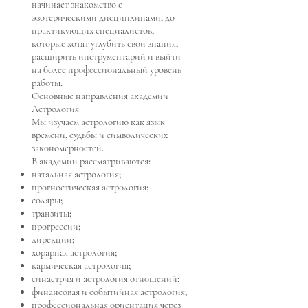
начинает знакомство с
эзотерическими дисциплинами, до
практикующих специалистов,
которые хотят углубить свои знания,
расширить инструментарий и выйти
на более профессиональный уровень
работы.
Основные направления академии
Астрология
Мы изучаем астрологию как язык
времени, судьбы и символических
закономерностей.
В академии рассматриваются:
натальная астрология;
прогностическая астрология;
соляры;
транзиты;
прогрессии;
дирекции;
хорарная астрология;
кармическая астрология;
синастрия и астрология отношений;
финансовая и событийная астрология;
профессиональная ориентация через