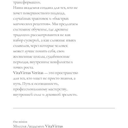
трансформации.
Наша академия создана для тех, кто не
хочет поверхностного подхода,
случайных трактовок и «быстрых
магических рецептов». Мы предлагаем
системное обучение, где древние
традиции рассматриваются не как
набор суеверий, а как сложные языки
символов, через которые человек
может лучше понять себя, свои
жизненные циклы, судьбоносные
периоды, внутренние конфликты и
точки роста.
VitaVirtus Veritas — это пространство
для тех, кто ищет не просто знания, а
путь. Путь к осознанности,
профессиональному мастерству,
внутренней силе и духовной зрелости.
Our mission
Миссия Академии VitaVirtus