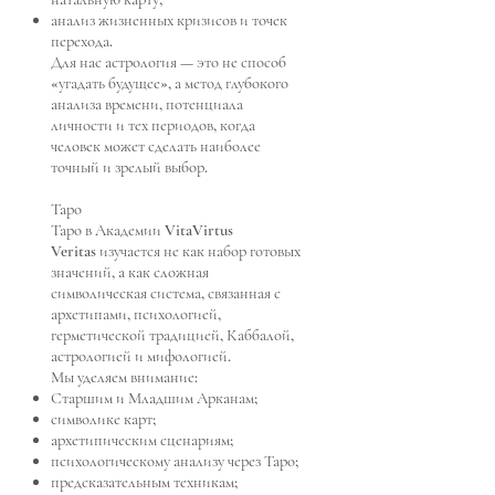
анализ жизненных кризисов и точек
перехода.
Для нас астрология — это не способ
«угадать будущее», а метод глубокого
анализа времени, потенциала
личности и тех периодов, когда
человек может сделать наиболее
точный и зрелый выбор.
Таро
Таро в Академии VitaVirtus
Veritas изучается не как набор готовых
значений, а как сложная
символическая система, связанная с
архетипами, психологией,
герметической традицией, Каббалой,
астрологией и мифологией.
Мы уделяем внимание:
Старшим и Младшим Арканам;
символике карт;
архетипическим сценариям;
психологическому анализу через Таро;
предсказательным техникам;