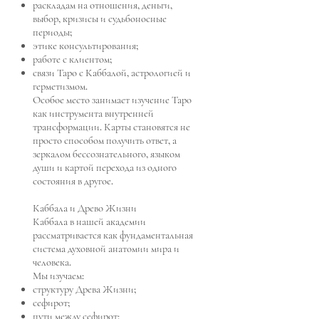
раскладам на отношения, деньги,
выбор, кризисы и судьбоносные
периоды;
этике консультирования;
работе с клиентом;
связи Таро с Каббалой, астрологией и
герметизмом.
Особое место занимает изучение Таро
как инструмента внутренней
трансформации. Карты становятся не
просто способом получить ответ, а
зеркалом бессознательного, языком
души и картой перехода из одного
состояния в другое.
Каббала и Древо Жизни
Каббала в нашей академии
рассматривается как фундаментальная
система духовной анатомии мира и
человека.
Мы изучаем:
структуру Древа Жизни;
сефирот;
пути между сефирот;