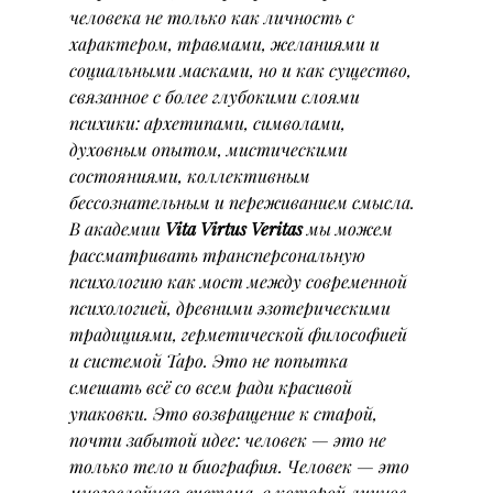
человека не только как личность с 
характером, травмами, желаниями и 
социальными масками, но и как существо, 
связанное с более глубокими слоями 
психики: архетипами, символами, 
духовным опытом, мистическими 
состояниями, коллективным 
бессознательным и переживанием смысла.
В академии 
Vita Virtus Veritas
 мы можем 
рассматривать трансперсональную 
психологию как мост между современной 
психологией, древними эзотерическими 
традициями, герметической философией 
и системой Таро. Это не попытка 
смешать всё со всем ради красивой 
упаковки. Это возвращение к старой, 
почти забытой идее: человек — это не 
только тело и биография. Человек — это 
многослойная система, в которой личное, 