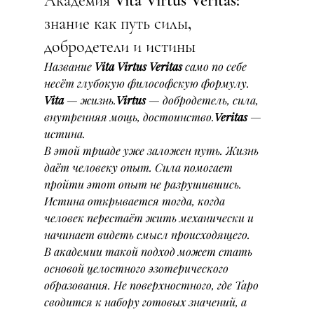
Академия Vita Virtus Veritas: 
знание как путь силы, 
добродетели и истины
Название 
Vita Virtus Veritas
 само по себе 
несёт глубокую философскую формулу.
Vita
 — жизнь.
Virtus
 — добродетель, сила, 
внутренняя мощь, достоинство.
Veritas
 — 
истина.
В этой триаде уже заложен путь. Жизнь 
даёт человеку опыт. Сила помогает 
пройти этот опыт не разрушившись. 
Истина открывается тогда, когда 
человек перестаёт жить механически и 
начинает видеть смысл происходящего.
В академии такой подход может стать 
основой целостного эзотерического 
образования. Не поверхностного, где Таро 
сводится к набору готовых значений, а 