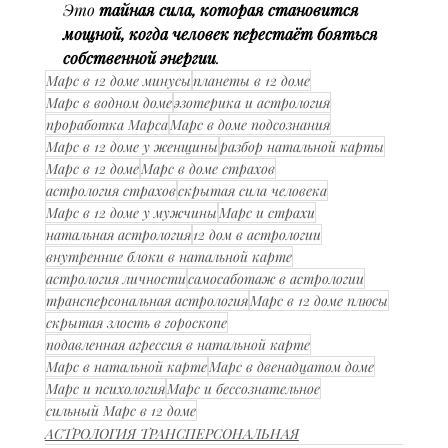
Это 
тайная сила, которая становится 
мощной, когда человек перестаёт бояться 
собственной энергии
.
Марс в 12 доме минусы
планеты в 12 доме
Марс в водном доме
эзотерика и астрология
проработка Марса
Марс в доме подсознания
Марс в 12 доме у женщины
разбор натальной карты
Марс в 12 доме
Марс в доме страхов
астрология страхов
скрытая сила человека
Марс в 12 доме у мужчины
Марс и страхи
натальная астрология
12 дом в астрологии
внутренние блоки в натальной карте
астрология личности
самосаботаж в астрологии
трансперсональная астрология
Марс в 12 доме плюсы
скрытая злость в гороскопе
подавленная агрессия в натальной карте
Марс в натальной карте
Марс в двенадцатом доме
Марс и психология
Марс и бессознательное
сильный Марс в 12 доме
АСТРОЛОГИЯ ТРАНСПЕРСОНАЛЬНАЯ