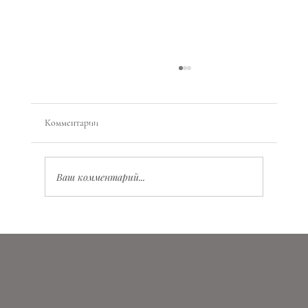
Комментарии
Ваш комментарий...
Как Луна влияет на состояние опьянения:
почему в одни дни «всё нормально», а в другие
— отёки, туман в голове и ноги не идут