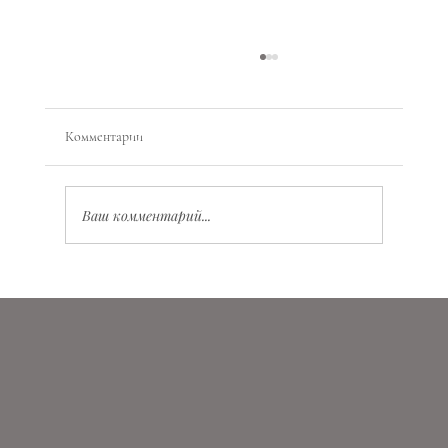
Комментарии
Ваш комментарий...
Значение Vita Virtus Veritas: глубокий смысл и
практическое применение