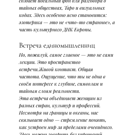
создаёт идеальный фон для разговора о 
тайных обществах, Таро и визуальных 
кодах. Здесь особенно ясно становится: 
эзотерика — это не «что-то странное», а 
часть культурного ДНК Европы.
Встреча единомышленниц
Но, пожалуй, самое главное — это не сами 
лекции. Это пространство 
встречи.Живой контакт. Общая 
частота. Ощущение, что ты не одна в 
своём интересе к глубине, символам и 
тайным слоям реальности.
Эта встреча объединяет женщин из 
разных стран, культур и профессий. 
Несмотря на границы и океаны, нас 
связывает одно — стремление понять, 
как устроен мир за пределами очевидного. 
Здесь можно говорить без упрощений, 