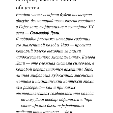
общества
Вторая часть встречи будет посвящена 
фигуре, без которой невозможно говорить 
о Барселоне, сюрреализме и эзотерике XX 
века — 
Сальвадор Дали
.
Я подробно расскажу историю создания 
его знаменитой колоды Таро — проекта, 
который далеко выходит за рамки 
«художественного эксперимента». Колода 
Дали — это сложная система символов, в 
которой переплетаются архетипы Таро, 
личная мифология художника, масонские 
мотивы и политический контекст эпохи.
Мы разберём:— как и при каких 
обстоятельствах создавалась эта колода
— почему Дали вообще обратился к Таро
— какие арканы были переработаны 
особенно показательно— где в 