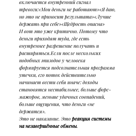
включается внутренний сигнал 
тревоги:«Мои деньги не работают»«Я даю, 
но это не приносит результата»«Лучше 
держать при себе»«Щедрость опасна»
И вот это уже критично. Потому что 
деньги приходят туда, где есть 
внутреннее разрешение получать и 
расширяться.Если после нескольких 
подобных эпизодов у человека 
формируется подсознательная программа 
утечки, его поток действительно 
начинает вести себя иначе: доходы 
становятся нестабильнее, больше форс-
мажоров, меньше удачных совпадений, 
больше ощущения, что деньги «не 
держатся».
Это не наказание. Это 
реакция системы 
на незавершённые обмены
.