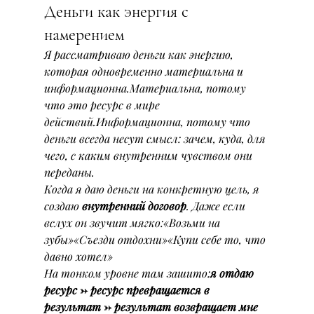
Деньги как энергия с 
намерением
Я рассматриваю деньги как энергию, 
которая одновременно материальна и 
информационна.Материальна, потому 
что это ресурс в мире 
действий.Информационна, потому что 
деньги всегда несут смысл: зачем, куда, для 
чего, с каким внутренним чувством они 
переданы.
Когда я даю деньги на конкретную цель, я 
создаю 
внутренний договор
. Даже если 
вслух он звучит мягко:«Возьми на 
зубы»«Съезди отдохни»«Купи себе то, что 
давно хотел»
На тонком уровне там зашито:
я отдаю 
ресурс → ресурс превращается в 
результат → результат возвращает мне 