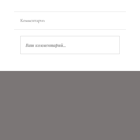
Комментарии
Ваш комментарий...
Значение Vita Virtus Veritas: глубокий смысл и
практическое применение