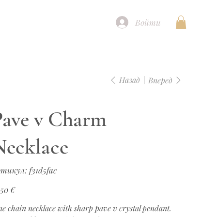
Войти
Назад
Вперед
Pave v Charm
Necklace
Артикул:
ртикул:
f31d5fac
f31d5fac
а
,50 €
ne chain necklace with sharp pave v crystal pendant.