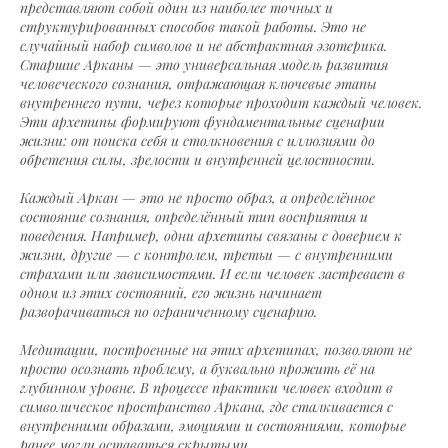
представляют собой один из наиболее точных и
структурированных способов такой работы. Это не
случайный набор символов и не абстрактная эзотерика.
Старшие Арканы — это универсальная модель развития
человеческого сознания, отражающая ключевые этапы
внутреннего пути, через которые проходит каждый человек.
Эти архетипы формируют фундаментальные сценарии
жизни: от поиска себя и столкновения с иллюзиями до
обретения силы, зрелости и внутренней целостности.
Каждый Аркан — это не просто образ, а определённое
состояние сознания, определённый тип восприятия и
поведения. Например, одни архетипы связаны с доверием к
жизни, другие — с контролем, третьи — с внутренними
страхами или зависимостями. И если человек застревает в
одном из этих состояний, его жизнь начинает
разворачиваться по ограниченному сценарию.
Медитации, построенные на этих архетипах, позволяют не
просто осознать проблему, а буквально прожить её на
глубинном уровне. В процессе практики человек входит в
символическое пространство Аркана, где сталкивается с
внутренними образами, эмоциями и состояниями, которые
ранее могли оставаться скрытыми.