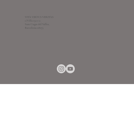
VITA VIRTUS VERITAS
c/Villa 152-1-2
Sant Cugat del Valles,
Barcelona 08173
© 2018-2026 by VITA VIRUS VERITAS