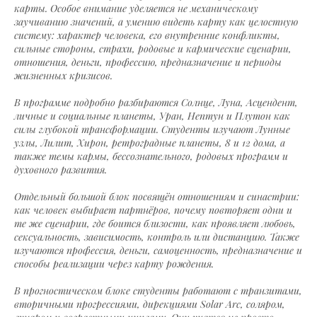
карты. Особое внимание уделяется не механическому
заучиванию значений, а умению видеть карту как целостную
систему: характер человека, его внутренние конфликты,
сильные стороны, страхи, родовые и кармические сценарии,
отношения, деньги, профессию, предназначение и периоды
жизненных кризисов.
В программе подробно разбираются Солнце, Луна, Асцендент,
личные и социальные планеты, Уран, Нептун и Плутон как
силы глубокой трансформации. Студенты изучают Лунные
узлы, Лилит, Хирон, ретроградные планеты, 8 и 12 дома, а
также темы кармы, бессознательного, родовых программ и
духовного развития.
Отдельный большой блок посвящён отношениям и синастрии:
как человек выбирает партнёров, почему повторяет одни и
те же сценарии, где боится близости, как проявляет любовь,
сексуальность, зависимость, контроль или дистанцию. Также
изучаются профессия, деньги, самоценность, предназначение и
способы реализации через карту рождения.
В прогностическом блоке студенты работают с транзитами,
вторичными прогрессиями, дирекциями Solar Arc, соляром,