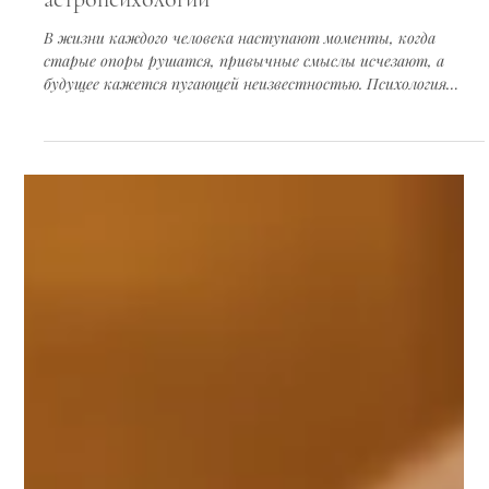
2 мин. чтения
Кризисы развития и их преодоление
методами трансперсональной
астропсихологии
В жизни каждого человека наступают моменты, когда
старые опоры рушатся, привычные смыслы исчезают, а
будущее кажется пугающей неизвестностью. Психология
называет это возрастными кризисами, но в Академии
эзотерических знаний VITA VIRTUS VERITAS мы смотрим