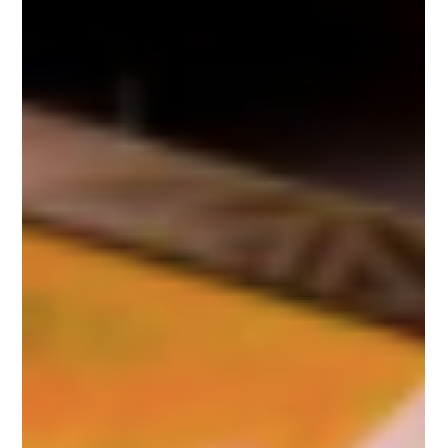
Нумерология и трансперсональная
астропсихология: Расшифровка
индивидуального кода души
В Академии эзотерических знаний VITA VIRTUS VERITAS мы
учим, что Вселенная говорит на языке символов и чисел. Если
астрология дает нам объемную карту пространства и
времени, то нумерология предоставляет лаконичный и
предельно точный «цифровой код» доступа к подсознанию.
Когда эти две дисциплины объединяются, возникает
Трансперсональная астропсихология нового уровня,
позволяющая расшифровать индивидуальный код души с
математической точностью.