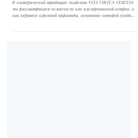
2 мин. чтения
Проработка родовых программ и кармы: Как
освободиться от навязанных сценариев
прошлого
В эзотерической традиции Академии VITA VIRTUS VERITAS
мы рассматриваем человека не как изолированный остров, а
как вершину огромной пирамиды, основание которой уходит
вглубь веков. Каждый из нас несет в своих тонких телах и
ДНК отпечатки судеб сотен предков. Эти отпечатки мы
называем «родовыми программами».