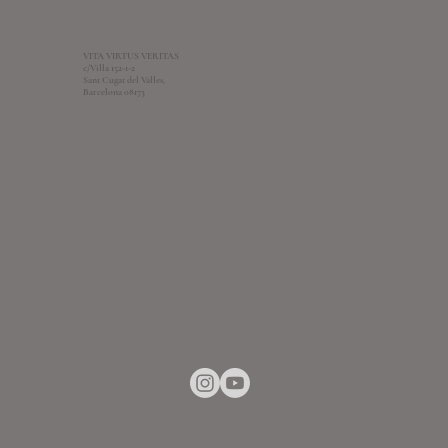
VITA VIRTUS VERITAS
c/Villa 152-1-2
Sant Cugat del Valles,
Barcelona 08173