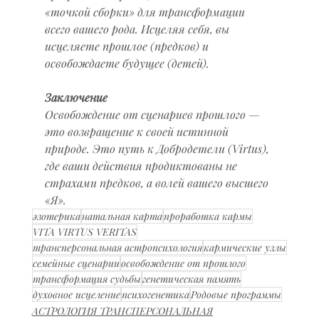
«точкой сборки» для трансформации 
всего вашего рода. Исцеляя себя, вы 
исцеляете прошлое (предков) и 
освобождаете будущее (детей).
Заключение
Освобождение от сценариев прошлого — 
это возвращение к своей истинной 
природе. Это путь к Добродетели (Virtus), 
где ваши действия продиктованы не 
страхами предков, а волей вашего высшего 
«Я».
эзотерика
натальная карта
проработка кармы
VITA VIRTUS VERITAS
трансперсональная астропсихология
кармические узлы
семейные сценарии
освобождение от прошлого
трансформация судьбы
генетическая память
духовное исцеление
психогенетика
Родовые программы
АСТРОЛОГИЯ ТРАНСПЕРСОНАЛЬНАЯ