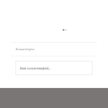
Комментарии
Ваш комментарий...
Планетарная магия: как работать с энергиями
планет, состояниями и ритмами жизни