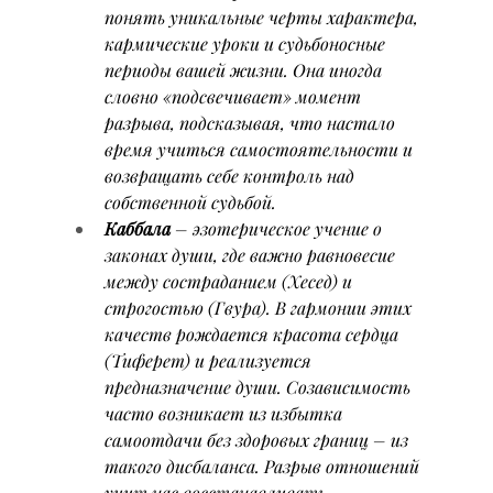
понять уникальные черты характера, 
кармические уроки и судьбоносные 
периоды вашей жизни. Она иногда 
словно «подсвечивает» момент 
разрыва, подсказывая, что настало 
время учиться самостоятельности и 
возвращать себе контроль над 
собственной судьбой.
Каббала
 – эзотерическое учение о 
законах души, где важно равновесие 
между состраданием (Хесед) и 
строгостью (Гвура). В гармонии этих 
качеств рождается красота сердца 
(Тиферет) и реализуется 
предназначение души. Созависимость 
часто возникает из избытка 
самоотдачи без здоровых границ – из 
такого дисбаланса. Разрыв отношений 
учит нас восстанавливать 