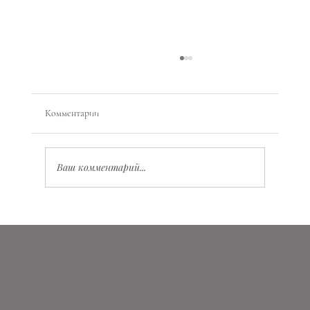
Комментарии
Ваш комментарий...
Планетарная магия: как работать с энергиями
планет, состояниями и ритмами жизни