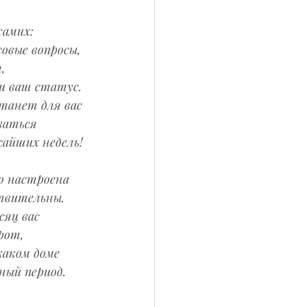
самих: 
овые вопросы, 
, 
и ваш статус. 
станет для вас 
ваться 
жайших недель!
о настроена 
твительны. 
сяц вас 
рот, 
аком доме 
ный период.