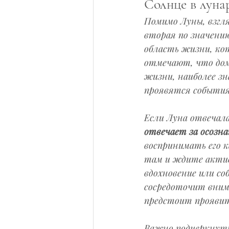
Солнце в луна
Помимо Луны, взгл
вторая по значени
область жизни, кот
отмечают, что дом,
жизни, наиболее зн
проявятся события
Если Луна отвечала
отвечает за осозна
воспринимать его к
там и ждите актив
вдохновение или со
сосредоточит внима
предстоит проявит
Важно подчеркнуть,