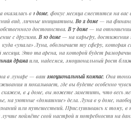
 оказалась в 
1 доме
, фокус месяца сместится на вас 
ний вид, личные инициативы. 
Во 2 доме
 — на финанс
собственного достоинства. 
В 7 доме
 — на отношения
ние с другими. 
В 10 доме
 — на карьеру, достижения 
, куда «упала» Луна, обозначает ту сферу, которая 
й месяца. Это та арена, на которой будет разворачи
льная драма
 или, надеемся, эмоциональный рост бли
на в лунаре — ваш 
эмоциональный компас
. Она тонк
живания и показывает, где вы будете особенно чувс
, скажем, в 4 доме, вы можете заметить, что весь ме
ье, на уютные «домашние» дела. Луна в 9 доме, наобо
аний или путешествий. Прислушиваясь к тому, в к
 лучше поймёте свой настрой и потребности на дан