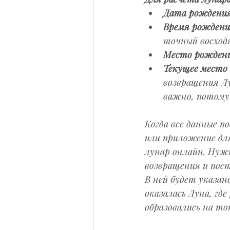
Дата рождения
Время рождени
точный восходя
Место рождени
Текущее место
возвращения Лу
важно, потому 
Когда все данные п
или приложение для
лунар онлайн. Нуж
возвращения и пост
В ней будет указано
оказалась Луна, гд
образовались на т