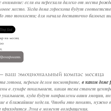
внимание: если вы переехали далеко от места рожде
овое место. Тогда дома гороскопа будут соответст
Но это тонкости; для начала достаточно базовых ша
lling fast
ар на месяц
.00
ч.
бронировать
 – ваш эмоциональный компас месяца
та готова, первым делом посмотрите, 
в каком доме
уны в лунаре показывает, какая тема станет центра
а указывает, куда будут направлены ваши эмоции, и
ие в ближайшие недели. Чтобы это понять, нужно о
а приходится Луна в момент возвращения.