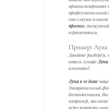
проанализировать и
профессиональный 
стеллиумы планет 
прогноз
, доступный
ограничиться.
Пример: Луна в
Давайте разберём, 
вашем лунаре 
Луна 
означать?
Луна в 10 доме
 чаще
Эмоциональный фон 
достижениями. Вы 
например, желание 
пересмотреть свои