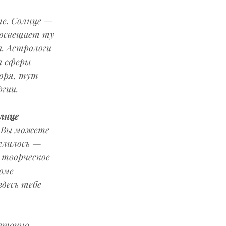
те. Солнце — 
освещает ту 
. Астрологи 
а сферы 
оря, тут 
гии.
лнце 
. Вы можете 
елилось — 
 творческое 
оме 
десь тебе 
аточно 