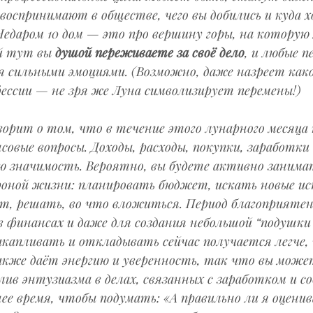
 воспринимают в обществе, чего вы добились и куда 
Недаром 10 дом — это про вершину горы, на которую
й тут вы 
душой переживаете за своё дело
, и любые п
 сильными эмоциями. (Возможно, даже назреет как
фессии — не зря же Луна символизирует перемены!)
оворит о том, что в течение этого лунарного месяца 
овые вопросы. Доходы, расходы, покупки, заработки 
ю значимость. Вероятно, вы будете активно занима
оной жизни: планировать бюджет, искать новые и
от, решать, во что вложиться. Период благоприятен
в финансах и даже для создания небольшой “подушки
капливать и откладывать сейчас получается легче, 
акже даёт энергию и уверенность, так что вы може
ив энтузиазма в делах, связанных с заработком и с
е время, чтобы подумать: «А правильно ли я оценив