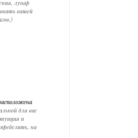
ния, лунар 
вовать вашей 
гов.)
 расположена 
льной для вас 
нтуиция и 
пределить, на 