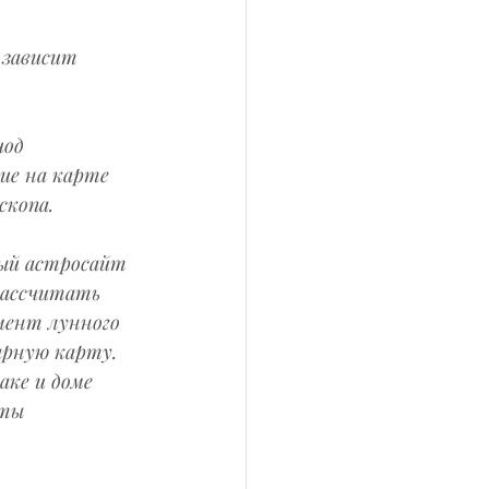
 зависит 
иод 
ие на карте 
скопа.
ный астросайт 
рассчитать 
мент лунного 
арную карту. 
наке и доме 
кты 