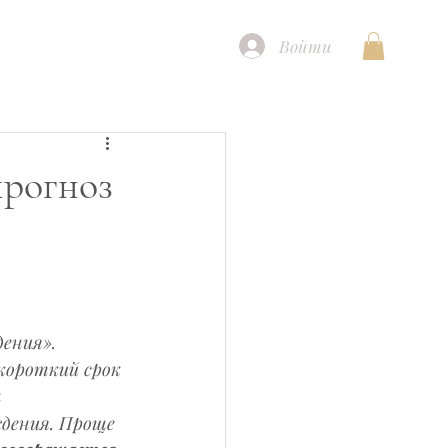
Войти
прогноз
ения». 
короткий срок 
 
дения. Проще 