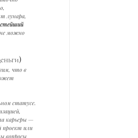
о, 
т лунара, 
остейший 
лне можно 
деньги)
им, что в 
может 
ьном статусе. 
зацией, 
ла карьеры — 
й проект или 
ы вопросы 