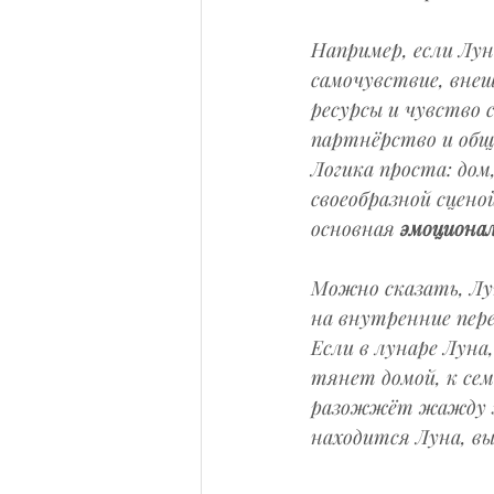
Например, если Луна
самочувствие, внеш
ресурсы и чувство 
партнёрство и обще
Логика проста: дом
своеобразной сцено
основная 
эмоциона
Можно сказать, Лу
на внутренние пере
Если в лунаре Луна
тянет домой, к сем
разожжёт жажду зн
находится Луна, вы