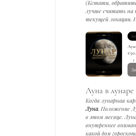
(Кстати, обратите 
лучше считать на н
текущей локации. 
Se
Лун
€50
1 
За
Луна в лунаре
Когда лунарная кар
Луна
. Положение Л
в этом месяце. Лун
внутреннее вниман
какой дом гороскоп