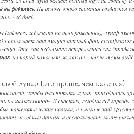
аждые 28 дней Луна делает полный круг по зодиаку и 
да вы родились
. На основе этого события создаётся в
шие ~28 дней. 
а (годового гороскопа на день рождения), лунар охв
 Он описывает ваш эмоциональный фон, внутренние 
есяца. Это как небольшая астрологическая “проба пе
гноз
, который помогает заглянуть, какие темы выйд
 свой лунар (это проще, чем кажется)
тий назад, чтобы рассчитать лунар, приходилось вр
ь на калькуляторе. К счастью, сегодня всё гораздо ле
обые математические навыки, ни магический хрустал
овить исходные данные и воспользоваться специальн
а вам понадобятся: