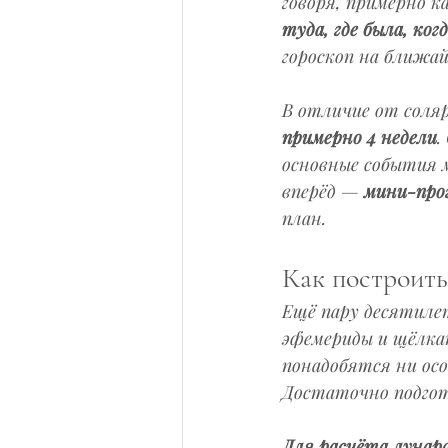
говоря, примерно к
туда, где была, ког
гороскоп на ближай
В отличие от соляр
примерно 4 недели
.
основные события м
вперёд — 
мини-про
план.
Как построить
Ещё пару десятиле
эфемериды и щёлкат
понадобятся ни ос
Достаточно подгот
Для расчёта лунар