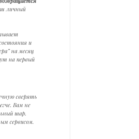
возвращается 
аш личный 
атывает 
состояния и 
ра” на месяц 
ут на первый 
учную сверять 
гче. Вам не 
ьный шар. 
ым сервисом.