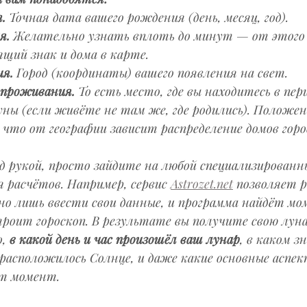
.
 Точная дата вашего рождения (день, месяц, год).
я.
 Желательно узнать вплоть до минут — от этого
щий знак и дома в карте.
я.
 Город (координаты) вашего появления на свет.
 проживания.
 То есть место, где вы находитесь в пер
ны (если живёте не там же, где родились). Положен
что от географии зависит распределение домов горо
од рукой, просто зайдите на любой специализирован
 расчётов. Например, сервис 
Astrozet.net
 позволяет 
но лишь ввести свои данные, и программа найдёт мо
роит гороскоп. В результате вы получите свою лун
, 
в какой день и час произошёл ваш лунар
, в каком з
е расположилось Солнце, и даже какие основные аспе
от момент.