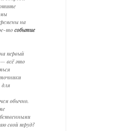
хотите 
 мы 
еремены на 
ое-то 
событие 
на первый 
— всё это 
ться 
сточники 
 для 
 
чем обычно. 
те 
обственными 
аю свой труд? 