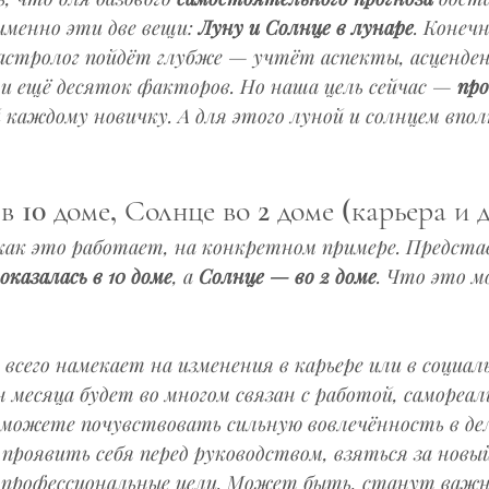
менно эти две вещи: 
Луну и Солнце в лунаре
. Конечн
астролог пойдёт глубже — учтёт аспекты, асценден
и ещё десяток факторов. Но наша цель сейчас — 
пр
 каждому новичку. А для этого луной и солнцем впо
 10 доме, Солнце во 2 доме (карьера и 
как это работает, на конкретном примере. Представ
оказалась в 10 доме
, а 
Солнце — во 2 доме
. Что это 
 всего намекает на изменения в карьере или в социал
месяца будет во многом связан с работой, самореали
можете почувствовать сильную вовлечённость в де
проявить себя перед руководством, взяться за новы
 профессиональные цели. Может быть, станут важн