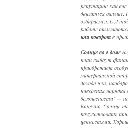
репутации: как вас
двигаться дальше. 
взбираемся. С Луно
работе отзываются
или поворот
 в про
Солнце во 2 доме
 г
план выйдут финанс
приобретает особу
материальной стор
дохода или, наобор
наведения порядка 
безопасности” — на
Конечно, Солнце т
почувствовать прил
ценностями. Хороше