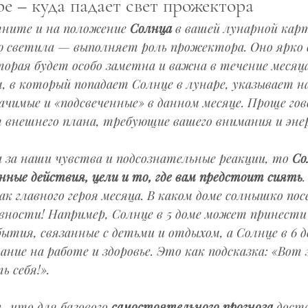
ре – куда падает свет прожектора
яните и на положение 
Солнца
 в вашей лунарной кар
ю светила — выполняет роль прожектора. Оно ярко 
орая будет особо заметна и важна в течение месяца
 в который попадает Солнце в лунаре, указывает н
ачимые и «подсвеченные» в данном месяце. Проще гов
 внешнего плана, требующие вашего внимания и энер
 за наши чувства и подсознательные реакции, то 
Со
нные действия, цели и то, где вам предстоит сиять
ак главного героя месяца. В каком доме солнышко пос
ности! Например, Солнце в 5 доме может принести
бытия, связанные с детьми и отдыхом, а Солнце в 6 д
ние на работе и здоровье. Это как подсказка: 
«Вот з
ь себя!»
.
 что для базового 
самостоятельного прогноза
 дост