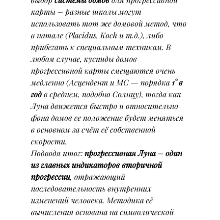
карты – разные школы могут 
использовать тот же домовой метод, что 
в натале (Placidus, Koch и т.д.), либо 
прибегать к специальным техникам. В 
любом случае, куспиды домов 
прогрессивной карты смещаются очень 
медленно (Асцендент и МС — порядка 
1° в 
год
 в среднем, подобно Солнцу), тогда как 
Луна движется быстро и относительно 
фона домов ее положение будет меняться 
в основном за счёт её собственной 
скорости.
Подводя итог: 
прогрессивная Луна – один 
из главных индикаторов вторичной 
прогрессии
, отражающий 
последовательность внутренних 
изменений человека. Методика её 
вычисления основана на символической 