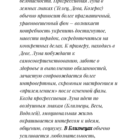
безопасности. Прогрессивная Луна в 
земных знаках (Телец, Дева, Козерог) 
обычно приносит более прагматичный, 
уравновешенный фон – возникает 
потребность укрепить достигнутое, 
навести порядок, сосредоточиться на 
конкретных делах. К примеру, находясь в 
Деве, Луна побуждает к 
самосовершенствованию, заботе о 
здоровье и выполнению обязанностей, 
зачастую сопровождается более 
интровертным, скромным настроением и 
«приземлением» после огненной фазы.
Когда прогрессивная Луна идет по 
воздушным знакам (Близнецы, Весы, 
Водолей), эмоциональная жизнь 
окрашивается интересом к идеям, 
общению, социуму. 
В Близнецах
 обычно 
усиливается любознательность, 