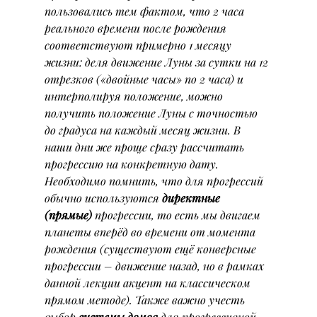
пользовались тем фактом, что 2 часа 
реального времени после рождения 
соответствуют примерно 1 месяцу 
жизни: деля движение Луны за сутки на 12 
отрезков («двойные часы» по 2 часа) и 
интерполируя положение, можно 
получить положение Луны с точностью 
до градуса на каждый месяц жизни. В 
наши дни же проще сразу рассчитать 
прогрессию на конкретную дату. 
Необходимо помнить, что для прогрессий 
обычно используются 
директные 
(прямые)
 прогрессии, то есть мы двигаем 
планеты вперёд во времени от момента 
рождения (существуют ещё конверсные 
прогрессии – движение назад, но в рамках 
данной лекции акцент на классическом 
прямом методе). Также важно учесть 
выбор 
системы домов
 для прогрессивной 