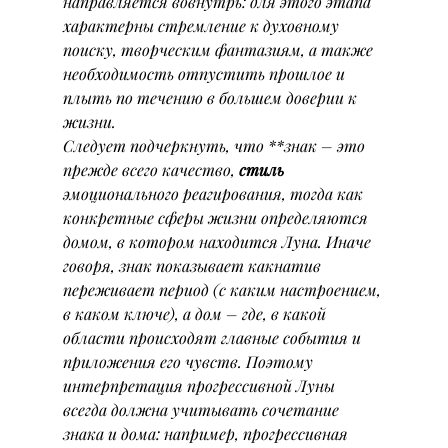
направляется вовнутрь: для этого этапа 
характерны стремление к духовному 
поиску, творческим фантазиям, а также 
необходимость отпустить прошлое и 
плыть по течению в большем доверии к 
жизни.
Следует подчеркнуть, что **знак – это 
прежде всего качество, 
стиль
эмоционального реагирования, тогда как 
конкретные сферы жизни определяются 
домом, в котором находится Луна. Иначе 
говоря, знак показывает 
как
натив 
переживает период (с каким настроением, 
в каком ключе), а дом – 
где
, в какой 
области происходят главные события и 
приложения его чувств. Поэтому 
интерпретация прогрессивной Луны 
всегда должна учитывать сочетание 
знака и дома: например, прогрессивная 