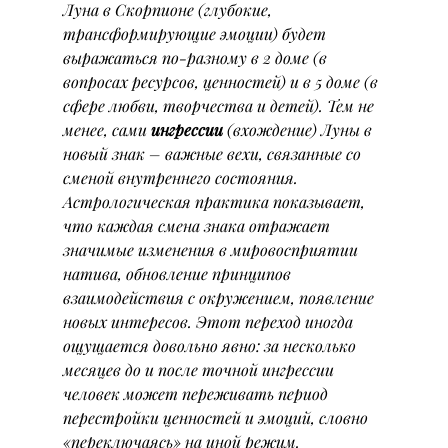
Луна в Скорпионе (глубокие, 
трансформирующие эмоции) будет 
выражаться по-разному в 2 доме (в 
вопросах ресурсов, ценностей) и в 5 доме (в 
сфере любви, творчества и детей). Тем не 
менее, сами 
ингрессии
 (вхождение) Луны в 
новый знак – важные вехи, связанные со 
сменой внутреннего состояния. 
Астрологическая практика показывает, 
что каждая смена знака отражает 
значимые изменения в мировосприятии 
натива, обновление принципов 
взаимодействия с окружением, появление 
новых интересов. Этот переход иногда 
ощущается довольно явно: за несколько 
месяцев до и после точной ингрессии 
человек может переживать период 
перестройки ценностей и эмоций, словно 
«переключаясь» на иной режим. 