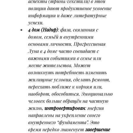
аспекты (трины/секстили) в этой 
позиции дают продуктивное усвоение 
информации и даже литературные 
успехи.
4 дом (Надир)
: фаза, связанная с 
домом, семьёй и внутренними 
основами личности. Прогрессивная 
Луна в 4 доме часто совпадает с 
важными событиями в семье или 
месте жительства. Может 
возникнуть потребность изменить 
жилищные условия, сделать ремонт, 
переехать поближе к корням или, 
наоборот, обособиться. Эмоционально 
человек больше обращён на частную 
жизнь, 
интровертирован
: энергии 
направлены на укрепление своего 
внутреннего “фундамента”. Это 
время нередко знаменует 
завершение 