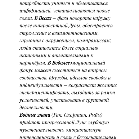
потребность учиться и обмениваться 
информацией, устанавливаются новые 
связи. 
В Весах
 – фаза поворота наружу 
после интровертной Девы: обостряется 
стремление к взаимоотношениям, 
гармонии с окружением, компромиссам; 
люди становятся более социально 
активными и внимательными к 
партнёрам. 
В Водолее
эмоциональный 
фокус может сместиться на вопросы 
сообщества, дружбы, идеалов свободы и 
индивидуальности – возрастает желание 
экспериментировать, выходить за рамки 
условностей, участвовать в групповой 
деятельности.
Водные знаки
 (Рак, Скорпион, Рыбы) 
придают прогрессивной Луне глубокую 
чувствительность, эмоциональную 
интенсивность и связь с бессознательным. 