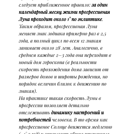
следует приближенное правило: 
за один 
календарный месяц жизни прогрессивная 
Луна проходит около 1° по эклиптике
. 
Таким образом, прогрессивная Луна 
меняет знак зодиака примерно раз в 2,5 
года, а полный цикл по всем 12 знакам 
занимает около 28 лет. Аналогично, в 
среднем каждые 2–3 года она переходит в 
новый дом гороскопа (в реальности 
скорость прохождения дома зависит от 
размеров домов и широты рождения, но 
порядок величин близок к движению по 
знакам).
На практике такая скорость Луны в 
прогрессии позволяет детально 
отслеживать 
динамику настроений и 
потребностей
 человека. В то время как 
прогрессивное Солнце движется медленно 
(~1° в год) и описывает общие жизненные 