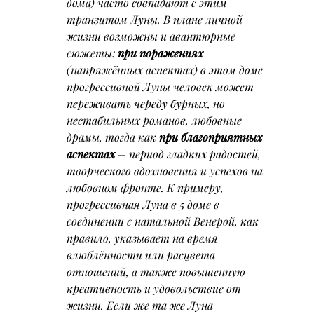
дома) часто совпадают с этим 
транзитом Луны. В плане личной 
жизни возможны и авантюрные 
сюжеты: 
при поражениях
(напряжённых аспектах) в этом доме 
прогрессивной Луны человек может 
переживать череду бурных, но 
нестабильных романов, любовные 
драмы, тогда как 
при благоприятных 
аспектах
 – период гладких радостей, 
творческого вдохновения и успехов на 
любовном фронте. 
К примеру, 
прогрессивная Луна в 5 доме в 
соединении с натальной Венерой, как 
правило, указывает на время 
влюблённости или расцвета 
отношений, а также повышенную 
креативность и удовольствие от 
жизни
. Если же та же Луна 