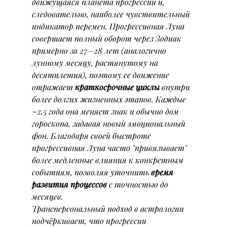
движущаяся планета прогрессии и, 
следовательно, наиболее чувствительный 
индикатор перемен. Прогрессивная Луна 
совершает полный оборот через Зодиак 
примерно за 27–28 лет (аналогично 
лунному месяцу, растянутому на 
десятилетия), поэтому ее движение 
отражает 
краткосрочные циклы
 внутри 
более долгих жизненных этапов. Каждые 
~2,5 года она меняет знак и обычно дом 
гороскопа, задавая новый эмоциональный 
фон. Благодаря своей быстроте 
прогрессивная Луна часто "привязывает" 
более медленные влияния к конкретным 
событиям, позволяя уточнить 
время 
развития процессов
 с точностью до 
месяцев.
Трансперсональный подход в астрологии 
подчёркивает, что прогрессии 