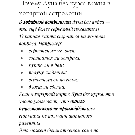
Почему Луна без курса важна в 
хорарной астрологии
В 
хорарной астрологии
 Луна без курса — 
это ещё более серьёзный показатель.
Хорарная карта строится на момент 
вопроса. Например:
вернётся ли человек;
состоится ли встреча;
куплю ли я дом;
получу ли деньги;
выйдет ли он на связь;
будет ли сделка.
Если в хорарной карте Луна без курса, это 
часто указывает, что 
ничего 
существенного не произойдёт
 или 
ситуация не получит активного 
развития.
Это может быть ответом само по 