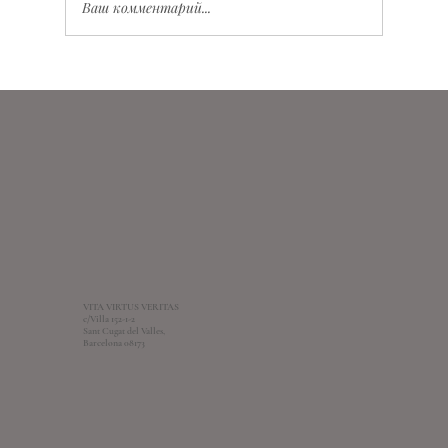
Ваш комментарий...
Значение Vita Virtus Veritas: глубокий смысл и
практическое применение
VITA VIRTUS VERITAS
c/Villa 152-1-2
Sant Cugat del Valles,
Barcelona 08173