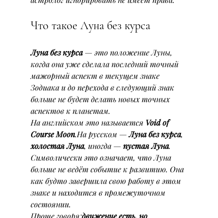
Что такое Луна без курса
Луна без курса
 — это положение Луны, 
когда она уже сделала последний точный 
мажорный аспект в текущем знаке 
Зодиака и до перехода в следующий знак 
больше не будет делать новых точных 
аспектов к планетам.
На английском это называется 
Void of 
Course Moon
.На русском — 
Луна без курса
, 
холостая Луна
, иногда — 
пустая Луна
.
Символически это означает, что Луна 
больше не ведёт событие к развитию. Она 
как будто завершила свою работу в этом 
знаке и находится в промежуточном 
состоянии.
Проще говоря:
движение есть, но 