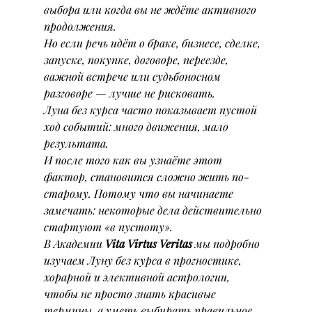
выбора или когда вы не ждёте активного 
продолжения.
Но если речь идёт о браке, бизнесе, сделке, 
запуске, покупке, договоре, переезде, 
важной встрече или судьбоносном 
разговоре — лучше не рисковать.
Луна без курса часто показывает пустой 
ход событий: много движения, мало 
результата.
И после того как вы узнаёте этот 
фактор, становится сложно жить по-
старому. Потому что вы начинаете 
замечать: некоторые дела действительно 
стартуют «в пустоту».
В Академии 
Vita Virtus Veritas
 мы подробно 
изучаем Луну без курса в прогностике, 
хорарной и элективной астрологии, 
чтобы не просто знать красивые 
термины, а уметь выбирать правильное 