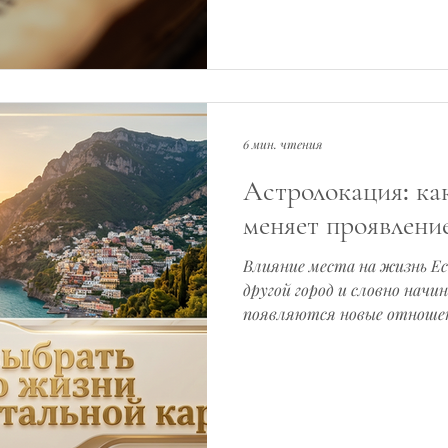
Смысл vita virtus veritas: 
разбора каждого слова по о
6 мин. чтения
Астролокация: ка
меняет проявлени
Влияние места на жизнь Е
другой город и словно начи
появляются новые отношени
круг. Внутренний подъём 
обратный вариант: человек
окружение, и вдруг теряет 
Отношения рассыпаются, р
Внутри возникает странное