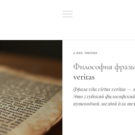
4 мин. чтения
Философия фразы: 
veritas
Фраза vita virtus veritas —
Это глубокий философски
путеводной звездой для те
духовному росту и професс
статье я расскажу, что ск
как они связаны между соб
может помочь вам раскрыт