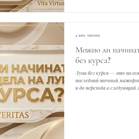
месте». И вот здесь начи
4 мин. чтения
Можно ли начинат
без курса?
Луна без курса — это полож
последний точный мажорны
и до перехода в следующий 
точных аспектов к планетам. На английском это наз
Void of Course Moon.На рус
Луна, иногда — пустая Лун