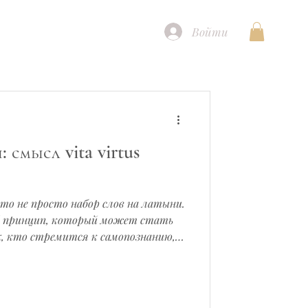
Войти
смысл vita virtus
 это не просто набор слов на латыни.
й принцип, который может стать
х, кто стремится к самопознанию,
иональному развитию. В этой
рывается за каждым из этих слов,
ой и почему именно эта триада
ь свой истинный потенциал.