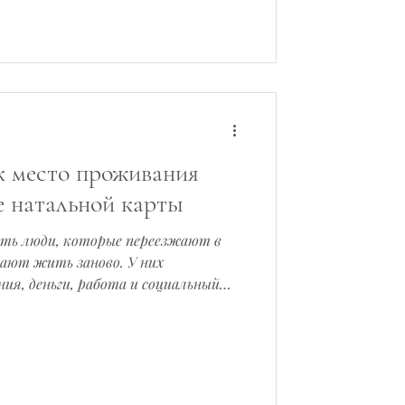
что стоит за словами? Начнем с
тде
к место проживания
е натальной карты
сть люди, которые переезжают в
нают жить заново. У них
я, деньги, работа и социальный
становится ощутимым. Но есть и
 меняет страну, климат, дом и
себя. Ничего не складывается.
абота не идёт, тело устает.
 ощущение: «я здесь не на своём