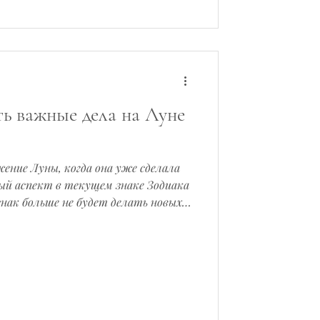
нается важная тема —
ь важные дела на Луне
ение Луны, когда она уже сделала
й аспект в текущем знаке Зодиака
знак больше не будет делать новых
ывается
ском — Луна без курса, холостая
а.