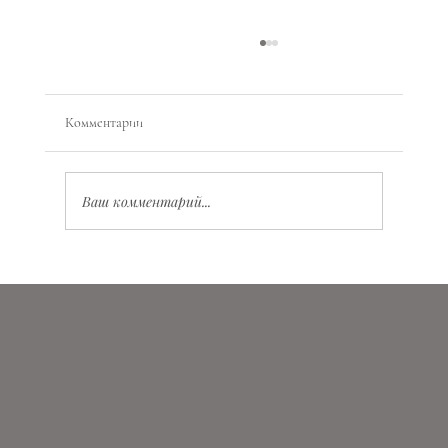
Комментарии
Ваш комментарий...
Планетарная магия: как работать с энергиями
планет, состояниями и ритмами жизни