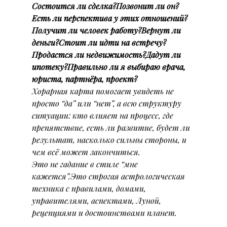
Состоится ли сделка?Позвонит ли он?
Есть ли перспектива у этих отношений?
Получит ли человек работу?Вернут ли 
деньги?Стоит ли идти на встречу?
Продастся ли недвижимость?Дадут ли 
ипотеку?Правильно ли я выбираю врача, 
юриста, партнёра, проект?
Хорарная карта помогает увидеть не 
просто “да” или “нет”, а всю структуру 
ситуации: кто влияет на процесс, где 
препятствие, есть ли развитие, будет ли 
результат, насколько сильны стороны, и 
чем всё может закончиться.
Это не гадание в стиле “мне 
кажется”.Это строгая астрологическая 
техника с правилами, домами, 
управителями, аспектами, Луной, 
рецепциями и достоинствами планет.