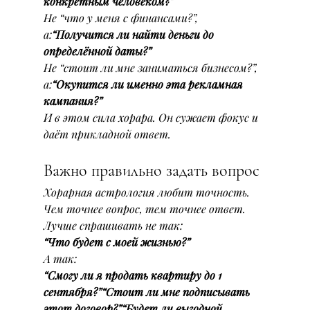
конкретным человеком?”
Не “что у меня с финансами?”, 
а:
“Получится ли найти деньги до 
определённой даты?”
Не “стоит ли мне заниматься бизнесом?”, 
а:
“Окупится ли именно эта рекламная 
кампания?”
И в этом сила хорара. Он сужает фокус и 
даёт прикладной ответ.
Важно правильно задать вопрос
Хорарная астрология любит точность.
Чем точнее вопрос, тем точнее ответ.
Лучше спрашивать не так:
“Что будет с моей жизнью?”
А так:
“Смогу ли я продать квартиру до 1 
сентября?”“Стоит ли мне подписывать 
этот договор?”“Будет ли выгодной 