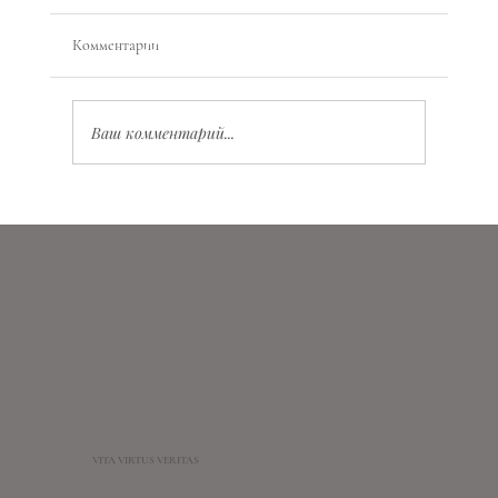
Комментарии
Ваш комментарий...
Любовные гадания: техники и советы для
поиска ответов
VITA VIRTUS VERITAS